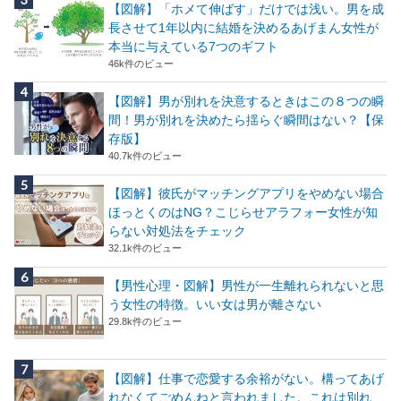
【図解】「ホメて伸ばす」だけでは浅い。男を成
長させて1年以内に結婚を決めるあげまん女性が
本当に与えている7つのギフト
46k件のビュー
【図解】男が別れを決意するときはこの８つの瞬
間！男が別れを決めたら揺らぐ瞬間はない？【保
存版】
40.7k件のビュー
【図解】彼氏がマッチングアプリをやめない場合
ほっとくのはNG？こじらせアラフォー女性が知
らない対処法をチェック
32.1k件のビュー
【男性心理・図解】男性が一生離れられないと思
う女性の特徴。いい女は男が離さない
29.8k件のビュー
【図解】仕事で恋愛する余裕がない。構ってあげ
れなくてごめんねと言われました。これは別れ