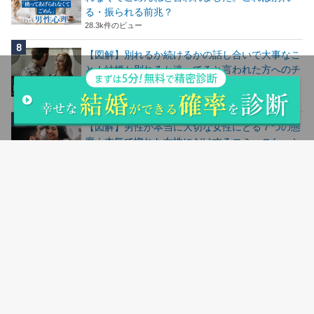
る・振られる前兆？
28.3k件のビュー
【図解】別れるか続けるかの話し合いで大事なこ
と！結婚か別れるか迷ってると言われた方へのチ
ェックリスト
28.2k件のビュー
【図解】男性が本当に大切な女性にとる７つの態
度｜本気で惚れた女性にだけするコミュニケーシ
ョン
24.7k件のビュー
【図解】仕事が忙しい彼氏・男性がもらって嬉し
いLINEとは？疲れてる時に嬉しい言葉魔法の
LINE
24.5k件のビュー
人気記事ランキングはこちら