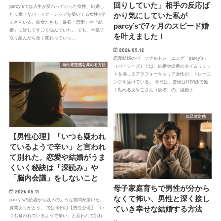
回りしていた」相手の反応ば
parcy’sでは人生が変わっていった女性、結婚し
かり気にしていた私が
たり幸せなパートナーシップを築いてる女性がた
くさんいる。彼女たちも、最初「恋愛」や「結
parcy’sで7ヶ月のスピード婚
婚」に対してすごく悩んでいた。 でも、本気で
を叶えました！
取り組んだら全く変わっていっ…
2026.05.12
恋愛結婚のパーソナルトレーニング「parcy’s」
自己肯定感を高める方法
（パーシーズ）では、結婚や出産のタイムリミッ
トを感じるアラフォーキャリア女性が、トレーニ
ングを受けている。 今日は、普段はIT関係で働
く勤めるあやこさん（仮名）の、結婚ま…
自己肯定感
【男性心理】「いつも疑われ
ているようで辛い」と言われ
て別れた。恋愛や結婚がうま
くいく秘訣は「深読み」や
「脳内会議」をしないこと
母子家庭育ちで男性が分から
2026.05.11
なくて怖い、男性と深く接し
parcy’sの読者から以下のような質問が届いた。
ていき幸せな結婚する方法
質問ありがとう。 では今日は【男性心理】「い
つも疑われているようで辛い」と言われて別れ