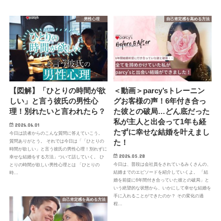
男性心理
自己肯定感を高める方法
【図解】「ひとりの時間が欲
＜動画＞parcy’sトレーニン
しい」と言う彼氏の男性心
グお客様の声！6年付き合っ
理！別れたいと言われたら？
た彼との破局…どん底だった
私が主人と出会って1年も経
2026.06.01
たずに幸せな結婚を叶えまし
今日は読者からのこんな質問に答えていこう。
た！
質問ありがとう。 それでは今日は「「ひとりの
時間が欲しい」と言う彼氏の男性心理！別れずに
2026.05.28
幸せな結婚をする方法」ついて話していく。 ひ
今日は、普段は会社員をされているみくさんの、
とりの時間が欲しい男性心理とは 「ひとりの
結婚までのエピソードを紹介していくよ。 「結
時…
婚を前提に6年間付き合っていた彼との破局」と
いう絶望的な状態から、いかにして幸せな結婚を
手に入れることができたのか？ その変化の過
自己肯定感を高める方法
程…