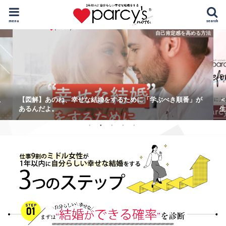
menu
search
自己肯定感を高める方法
こ
【図解】あのね、幸せな結婚をするために「学ぶべき順番」が
＜
あるんだよ。
生