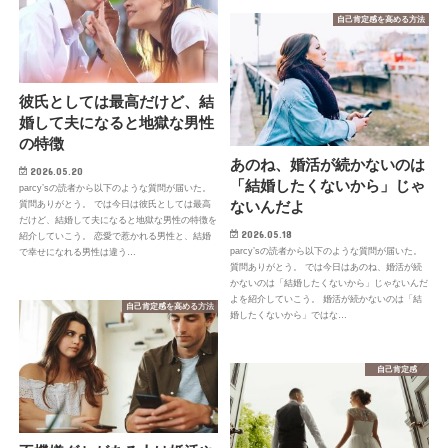
自己肯定感を高める方法
彼氏としては最高だけど、結
婚して夫になると地獄な男性
の特徴
あのね、婚活が続かないのは
2026.05.20
「結婚したくないから」じゃ
parcy’sの読者から以下のような質問が届いた。
ないんだよ
質問ありがとう。 では今日は彼氏としては最高
だけど、結婚して夫になると地獄な男性の特徴を
2026.05.18
紹介していこう。 恋愛で惹かれる男性と、結婚
parcy’sの読者から以下のような質問が届いた。
で幸せになれる男性は違う…
質問ありがとう。 では今日はあのね、婚活が続
かないのは「結婚したくないから」じゃないんだ
よを紹介していこう。 婚活が続かないのは「結
自己肯定感を高める方法
婚したくないから」ではな…
自己肯定感