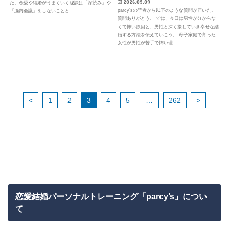
2026.05.09
た。恋愛や結婚がうまくいく秘訣は「深読み」や
parcy’sの読者から以下のような質問が届いた。
「脳内会議」をしないことと…
質問ありがとう。 では、今日は男性が分からな
くて怖い原因と、男性と深く接していき幸せな結
婚する方法を伝えていこう。 母子家庭で育った
女性が男性が苦手で怖い理…
<
1
2
3
4
5
…
262
>
恋愛結婚パーソナルトレーニング「parcy’s」につい
て