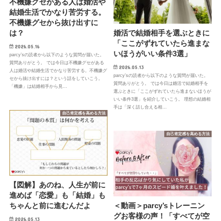
不機嫌グセがある人は婚活や
結婚生活でかなり苦労する。
不機嫌グセから抜け出すに
は？
婚活で結婚相手を選ぶときに
「ここがずれていたら進まな
2026.05.16
いほうがいい条件3選」
parcy’sの読者から以下のような質問が届いた。
質問ありがとう。 では今日は不機嫌グセがある
2026.05.13
人は婚活や結婚生活でかなり苦労する。不機嫌グ
parcy’sの読者から以下のような質問が届いた。
セから抜け出すには？という話をしていこう。
質問ありがとう。 では今日は婚活で結婚相手を
「機嫌」は結婚相手から見…
選ぶときに「ここがずれていたら進まないほうが
いい条件3選」を紹介していこう。 理想の結婚相
手は「深く話し合える相…
自己肯定感を高める方法
自己肯定感を高める方法
【図解】あのね、人生が前に
進めば「恋愛」も「結婚」も
ちゃんと前に進むんだよ
＜動画＞parcy’sトレーニン
グお客様の声！「すべてが空
2026.05.13