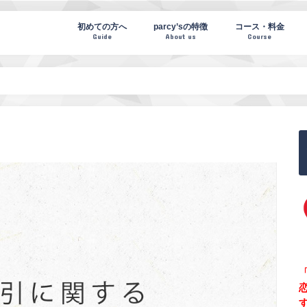
te(パーシーズノート)
初めての方へ
parcy’sの特徴
コース・料金
Guide
About us
Course
「