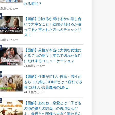
れる前兆？
8.3k件のビュー
【図解】別れるか続けるかの話し合
いで大事なこと！結婚か別れるか迷
ってると言われた方へのチェックリ
スト
8.2k件のビュー
【図解】男性が本当に大切な女性に
とる７つの態度｜本気で惚れた女性
にだけするコミュニケーション
24.6k件のビュー
【図解】仕事が忙しい彼氏・男性が
もらって嬉しいLINEとは？疲れてる
時に嬉しい言葉魔法のLINE
24.5k件のビュー
【図解】あのね、恋愛とは「子ども
の頃の親との関係」の再現なんだ
よ。母親との関係も大きく関わるん