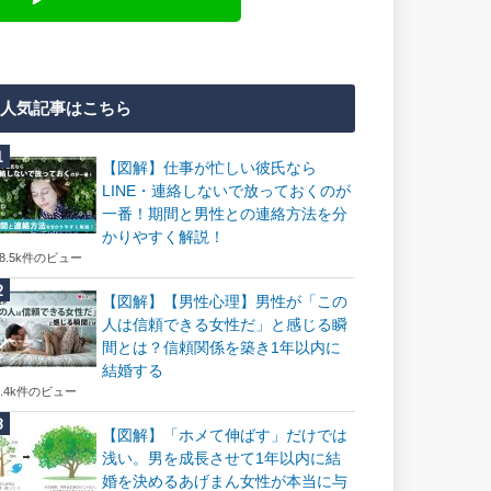
人気記事はこちら
【図解】仕事が忙しい彼氏なら
LINE・連絡しないで放っておくのが
一番！期間と男性との連絡方法を分
かりやすく解説！
18.5k件のビュー
【図解】【男性心理】男性が「この
人は信頼できる女性だ」と感じる瞬
間とは？信頼関係を築き1年以内に
結婚する
7.4k件のビュー
【図解】「ホメて伸ばす」だけでは
浅い。男を成長させて1年以内に結
婚を決めるあげまん女性が本当に与