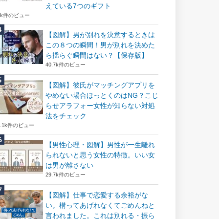
えている7つのギフト
6k件のビュー
【図解】男が別れを決意するときは
この８つの瞬間！男が別れを決めた
ら揺らぐ瞬間はない？【保存版】
40.7k件のビュー
【図解】彼氏がマッチングアプリを
やめない場合ほっとくのはNG？こじ
らせアラフォー女性が知らない対処
法をチェック
2.1k件のビュー
【男性心理・図解】男性が一生離れ
られないと思う女性の特徴。いい女
は男が離さない
29.7k件のビュー
【図解】仕事で恋愛する余裕がな
い。構ってあげれなくてごめんねと
言われました。これは別れる・振ら