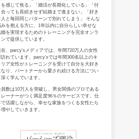
トを感じて焦る」「婚活が長期化している」「付
き合っても長続きせず結婚まで進まない」「好き
な人と毎回同じパターンで別れてしまう」 そんな
悩みを抱える方に、1年以内に自分らしい幸せな
結婚を実現するためのトレーニングを完全オンラ
インで提供しています。
現在、parcy'sメディアでは、年間720万人の女性
が訪れています。parcy'sでは年間300名以上のキ
ャリア女性がトレーニングを受けて自分を大好き
になり、パートナーから愛され続ける方法につい
て深く学んでいます。
会員数は10万人を突破し、男女関係のプロである
トレーナーがつく満足度96％のサービスです。仕
事で活躍しながら、幸せな家族をつくる女性たち
を増やしていきます。