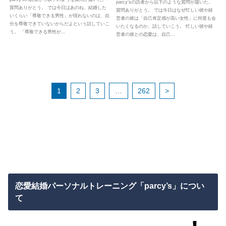
parcy’sの読者から以下のような質問が届いた。
質問ありがとう。 では今日はあのね、結婚した
質問ありがとう。 では今日はなぜ忙しい彼や経
いくらい「尊敬できる男性」が現れないのは、自
営者の彼は「自己肯定感が高い女性」に何度も会
分を尊敬できていないからだよという話していこ
いたくなるのか、話していこう。 忙しい彼や経
う。 「尊敬できる男性が…
営者の彼との恋愛は、自己…
1
2
3
…
262
>
恋愛結婚パーソナルトレーニング「parcy’s」につい
て