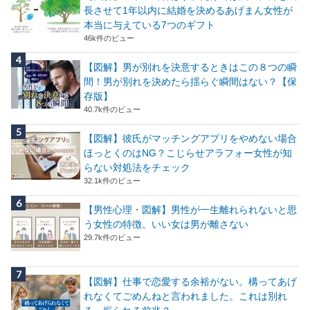
長させて1年以内に結婚を決めるあげまん女性が
本当に与えている7つのギフト
46k件のビュー
【図解】男が別れを決意するときはこの８つの瞬
間！男が別れを決めたら揺らぐ瞬間はない？【保
存版】
40.7k件のビュー
【図解】彼氏がマッチングアプリをやめない場合
ほっとくのはNG？こじらせアラフォー女性が知
らない対処法をチェック
32.1k件のビュー
【男性心理・図解】男性が一生離れられないと思
う女性の特徴。いい女は男が離さない
29.7k件のビュー
【図解】仕事で恋愛する余裕がない。構ってあげ
れなくてごめんねと言われました。これは別れ