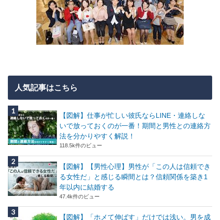
人気記事はこちら
【図解】仕事が忙しい彼氏ならLINE・連絡しな
いで放っておくのが一番！期間と男性との連絡方
法を分かりやすく解説！
118.5k件のビュー
【図解】【男性心理】男性が「この人は信頼でき
る女性だ」と感じる瞬間とは？信頼関係を築き1
年以内に結婚する
47.4k件のビュー
【図解】「ホメて伸ばす」だけでは浅い。男を成