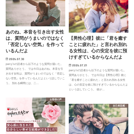
あのね、本音を引き出す女性
は、質問がうまいのではなく
【男性心理】彼に「君を癒す
「否定しない空気」を作って
ことに疲れた」と言われ別れ
いるんだよ
る女性は、心の安定を彼に預
けすぎているからなんだよ
2026.07.30
parcy’sの読者から以下のような質問が届いた。
2026.07.21
質問ありがとう。 では今日はあのね、本音を引
parcy’sの読者から以下のような質問が届いた。
き出す女性は、質問がうまいのではなく「否定し
質問ありがとう。 では今日は【男性心理】彼に
ない空気」を作っているんだよという話していこ
「君を癒すことに疲れた」と言われ別れる女性
う。 別れる瞬間には、二…
は、心の安定を彼に預けすぎているからなんだよ
という話していこう。 彼が…
お客様の声
自己肯定感