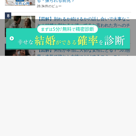
る・振られる前兆？
28.3k件のビュー
【図解】別れるか続けるかの話し合いで大事なこ
と！結婚か別れるか迷ってると言われた方へのチ
ェックリスト
28.2k件のビュー
【図解】男性が本当に大切な女性にとる７つの態
度｜本気で惚れた女性にだけするコミュニケーシ
ョン
24.7k件のビュー
【図解】仕事が忙しい彼氏・男性がもらって嬉し
いLINEとは？疲れてる時に嬉しい言葉魔法の
LINE
24.5k件のビュー
人気記事ランキングはこちら