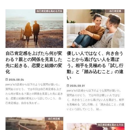
自己肯定感を高める方法
自己肯定感
自己肯定感を上げたら何が変
優しい人ではなく、向き合う
わる？親との関係を見直した
ことから逃げない人を選ぼ
先に起きる、恋愛と結婚の変
う。相手を見極める「試し行
化
動」と「踏み込むこと」の違
い
2026.08.06
parcy’sの読者から以下のような質問が届いた。
2026.08.01
質問ありがとう。 では今日は自己肯定感を上げ
parcy’sの読者から以下のような質問が届いた。
たら何が変わる？親との関係を見直した先に起き
質問ありがとう。 では今日は優しい人ではな
る、恋愛と結婚の変化という話していこう。 自
く、向き合うことから逃げない人を選ぼう。相手
己肯定感は、自分を失わず…
を見極める「試し行動」と「踏み込むこと」の違
いという話していこう。 結…
自己肯定感
自己肯定感を高める方法