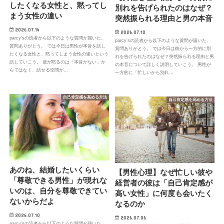
したくなる女性と、黙ってし
別れを告げられたのはなぜ？
まう女性の違い
突然振られる理由と男の本音
2026.07.14
2026.07.10
parcy’sの読者から以下のような質問が届いた。
parcy’sの読者から以下のような質問が届いた。
質問ありがとう。 では今日は男性が本音を話し
質問ありがとう。 では今日は彼から一方的に別
たくなる女性と、黙ってしまう女性の違いという
れを告げられたのはなぜ？突然振られる理由と男
話していこう。 彼が黙るのは「本音がない」か
の本音について詳しく説明していこう。 男性が
らではなく、話せる空間が…
一方的に「忙しいから別れ…
自己肯定感を高める方法
自己肯定感を高める方法
あのね、結婚したいくらい
【男性心理】なぜ忙しい彼や
「尊敬できる男性」が現れな
経営者の彼は「自己肯定感が
いのは、自分を尊敬できてい
高い女性」に何度も会いたく
ないからだよ
なるのか
2026.07.10
2026.07.06
parcy’sの読者から以下のような質問が届いた。