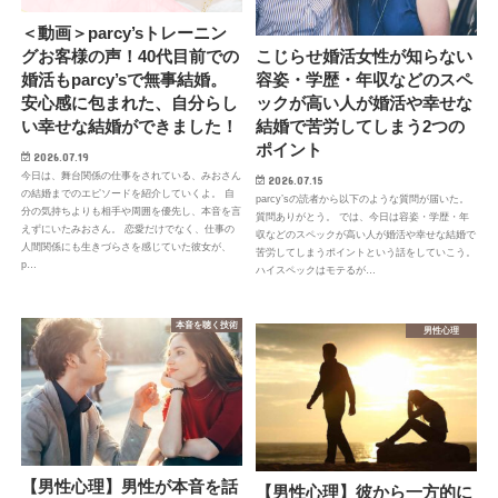
＜動画＞parcy’sトレーニン
グお客様の声！40代目前での
こじらせ婚活女性が知らない
婚活もparcy’sで無事結婚。
容姿・学歴・年収などのスペ
安心感に包まれた、自分らし
ックが高い人が婚活や幸せな
い幸せな結婚ができました！
結婚で苦労してしまう2つの
ポイント
2026.07.19
今日は、舞台関係の仕事をされている、みおさん
2026.07.15
の結婚までのエピソードを紹介していくよ。 自
parcy’sの読者から以下のような質問が届いた。
分の気持ちよりも相手や周囲を優先し、本音を言
質問ありがとう。 では、今日は容姿・学歴・年
えずにいたみおさん。 恋愛だけでなく、仕事の
収などのスペックが高い人が婚活や幸せな結婚で
人間関係にも生きづらさを感じていた彼女が、
苦労してしまうポイントという話をしていこう。
p…
ハイスペックはモテるが…
本音を聴く技術
男性心理
【男性心理】男性が本音を話
【男性心理】彼から一方的に