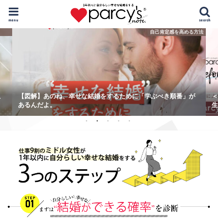
menu
search
自己肯定感を高める方法
こ
【図解】あのね、幸せな結婚をするために「学ぶべき順番」が
＜
あるんだよ。
生