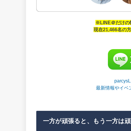
※LINE＠だけ
現在21,466名
parcy
最新情報やイベ
一方が頑張ると、もう一方は