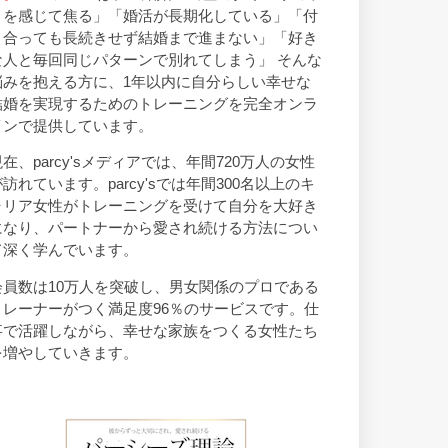
トを感じて焦る」「婚活が長期化している」「付
き合っても長続きせず結婚まで進まない」「好き
な人と毎回同じパターンで別れてしまう」 そんな
悩みを抱える方に、1年以内に自分らしい幸せな
結婚を実現するためのトレーニングを完全オンラ
インで提供しています。
現在、parcy'sメディアでは、年間720万人の女性
が訪れています。parcy'sでは年間300名以上のキ
ャリア女性がトレーニングを受けて自分を大好き
になり、パートナーから愛され続ける方法につい
て深く学んでいます。
会員数は10万人を突破し、男女関係のプロである
トレーナーがつく満足度96％のサービスです。仕
事で活躍しながら、幸せな家族をつくる女性たち
を増やしていきます。