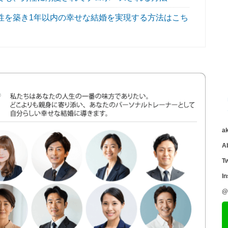
性を築き1年以内の幸せな結婚を実現する方法はこち
a
A
Tw
I
@