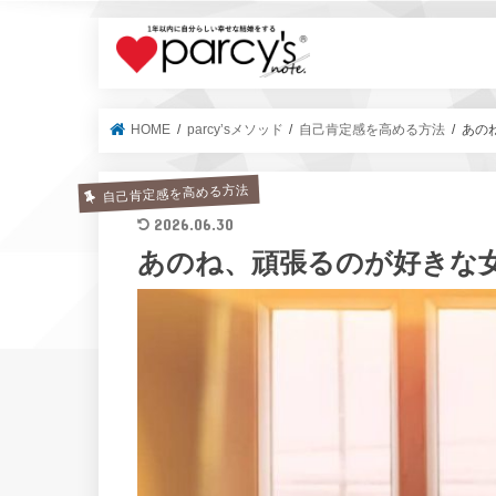
parcy's no
HOME
parcy’sメソッド
自己肯定感を高める方法
あの
自己肯定感を高める方法
2026.06.30
あのね、頑張るのが好きな