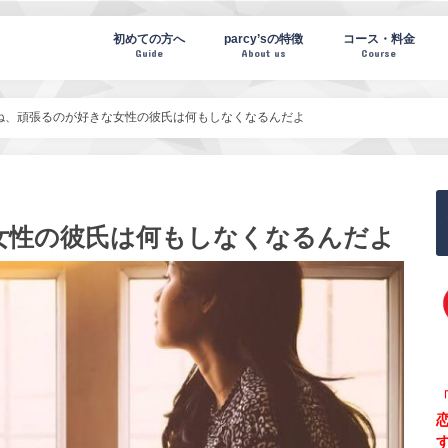
te(パーシーズノート)
初めての方へ
parcy’sの特徴
コース・料金
Guide
About us
Course
ね、頑張るのが好きな女性の彼氏は何もしなくなるんだよ
女性の彼氏は何もしなくなるんだよ
「