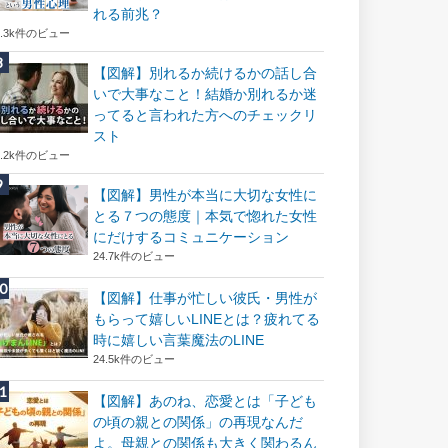
れる前兆？
8.3k件のビュー
【図解】別れるか続けるかの話し合
いで大事なこと！結婚か別れるか迷
ってると言われた方へのチェックリ
スト
8.2k件のビュー
【図解】男性が本当に大切な女性に
とる７つの態度｜本気で惚れた女性
にだけするコミュニケーション
24.7k件のビュー
【図解】仕事が忙しい彼氏・男性が
もらって嬉しいLINEとは？疲れてる
時に嬉しい言葉魔法のLINE
24.5k件のビュー
【図解】あのね、恋愛とは「子ども
の頃の親との関係」の再現なんだ
よ。母親との関係も大きく関わるん