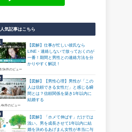
人気記事はこちら
【図解】仕事が忙しい彼氏なら
LINE・連絡しないで放っておくのが
一番！期間と男性との連絡方法を分
かりやすく解説！
18.5k件のビュー
【図解】【男性心理】男性が「この
人は信頼できる女性だ」と感じる瞬
間とは？信頼関係を築き1年以内に
結婚する
7.4k件のビュー
【図解】「ホメて伸ばす」だけでは
浅い。男を成長させて1年以内に結
婚を決めるあげまん女性が本当に与