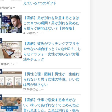
えている7つのギフト
6k件のビュー
【図解】男が別れを決意するときは
この８つの瞬間！男が別れを決めた
ら揺らぐ瞬間はない？【保存版】
40.7k件のビュー
【図解】彼氏がマッチングアプリを
やめない場合ほっとくのはNG？こじ
らせアラフォー女性が知らない対処
法をチェック
2.1k件のビュー
【男性心理・図解】男性が一生離れ
られないと思う女性の特徴。いい女
は男が離さない
29.8k件のビュー
【図解】仕事で恋愛する余裕がな
い。構ってあげれなくてごめんねと
言われました。これは別れる・振ら