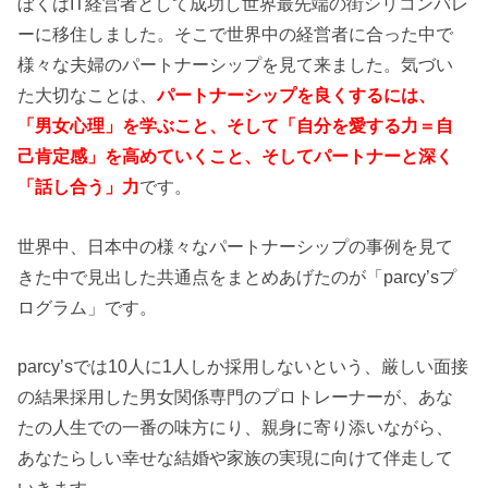
ぼくはIT経営者として成功し世界最先端の街シリコンバレ
ーに移住しました。そこで世界中の経営者に合った中で
様々な夫婦のパートナーシップを見て来ました。気づい
た大切なことは、
パートナーシップを良くするには、
「男女心理」を学ぶこと、そして「自分を愛する力＝自
己肯定感」を高めていくこと、そしてパートナーと深く
「話し合う」力
です。
世界中、日本中の様々なパートナーシップの事例を見て
きた中で見出した共通点をまとめあげたのが「parcy’sプ
ログラム」です。
parcy’sでは10人に1人しか採用しないという、厳しい面接
の結果採用
した男女関係専門のプロトレーナーが、あな
たの人生での一番の味方にり、親身に寄り添いながら、
あなたらしい幸せな結婚や家族の実現に向けて伴走して