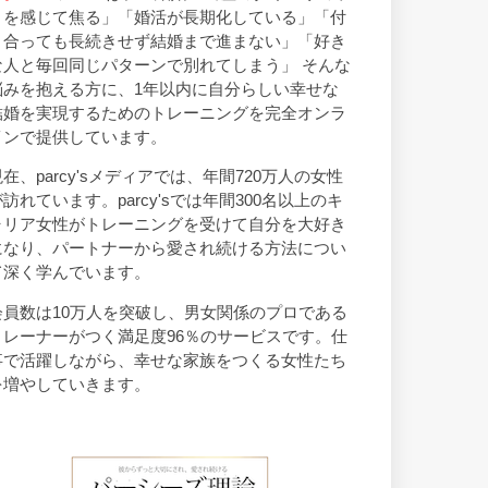
トを感じて焦る」「婚活が長期化している」「付
き合っても長続きせず結婚まで進まない」「好き
な人と毎回同じパターンで別れてしまう」 そんな
悩みを抱える方に、1年以内に自分らしい幸せな
結婚を実現するためのトレーニングを完全オンラ
インで提供しています。
現在、parcy'sメディアでは、年間720万人の女性
が訪れています。parcy'sでは年間300名以上のキ
ャリア女性がトレーニングを受けて自分を大好き
になり、パートナーから愛され続ける方法につい
て深く学んでいます。
会員数は10万人を突破し、男女関係のプロである
トレーナーがつく満足度96％のサービスです。仕
事で活躍しながら、幸せな家族をつくる女性たち
を増やしていきます。