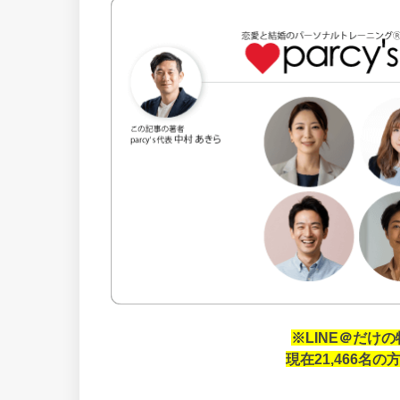
※LINE＠だけ
現在21,466名