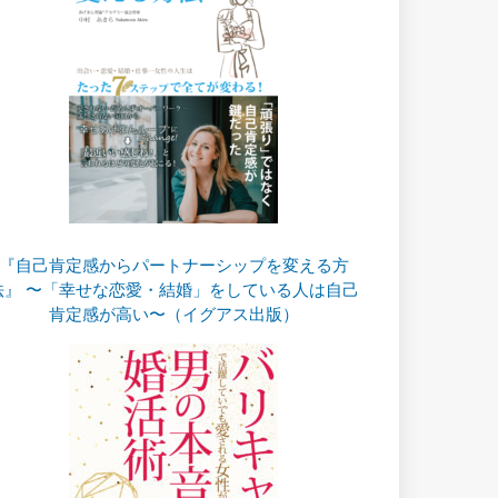
『自己肯定感からパートナーシップを変える方
法』 〜「幸せな恋愛・結婚」をしている人は自己
肯定感が高い〜（イグアス出版）