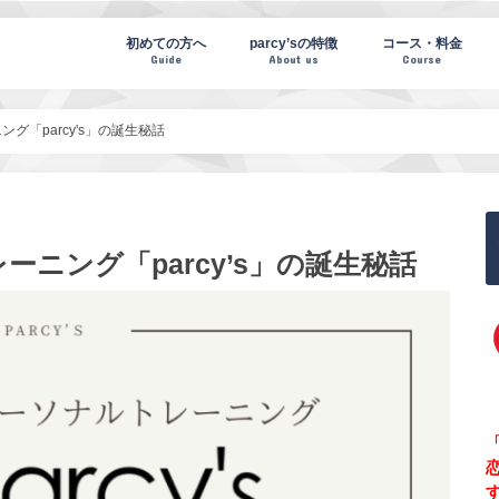
te(パーシーズノート)
初めての方へ
parcy’sの特徴
コース・料金
Guide
About us
Course
グ「parcy's」の誕生秘話
ニング「parcy’s」の誕生秘話
「