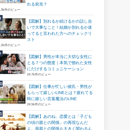
れる前兆？
8.3k件のビュー
【図解】別れるか続けるかの話し合
いで大事なこと！結婚か別れるか迷
ってると言われた方へのチェックリ
スト
8.2k件のビュー
【図解】男性が本当に大切な女性に
とる７つの態度｜本気で惚れた女性
にだけするコミュニケーション
24.7k件のビュー
【図解】仕事が忙しい彼氏・男性が
もらって嬉しいLINEとは？疲れてる
時に嬉しい言葉魔法のLINE
24.5k件のビュー
【図解】あのね、恋愛とは「子ども
の頃の親との関係」の再現なんだ
よ。母親との関係も大きく関わるん