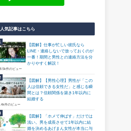
人気記事はこちら
【図解】仕事が忙しい彼氏なら
LINE・連絡しないで放っておくのが
一番！期間と男性との連絡方法を分
かりやすく解説！
18.5k件のビュー
【図解】【男性心理】男性が「この
人は信頼できる女性だ」と感じる瞬
間とは？信頼関係を築き1年以内に
結婚する
7.4k件のビュー
【図解】「ホメて伸ばす」だけでは
浅い。男を成長させて1年以内に結
婚を決めるあげまん女性が本当に与