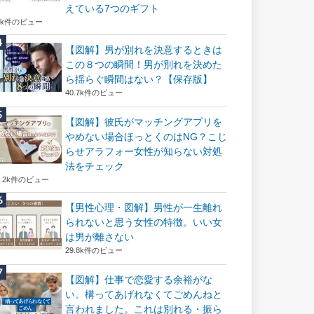
えている7つのギフト
6k件のビュー
【図解】男が別れを決意するときは
この８つの瞬間！男が別れを決めた
ら揺らぐ瞬間はない？【保存版】
40.7k件のビュー
【図解】彼氏がマッチングアプリを
やめない場合ほっとくのはNG？こじ
らせアラフォー女性が知らない対処
法をチェック
2.2k件のビュー
【男性心理・図解】男性が一生離れ
られないと思う女性の特徴。いい女
は男が離さない
29.8k件のビュー
【図解】仕事で恋愛する余裕がな
い。構ってあげれなくてごめんねと
言われました。これは別れる・振ら