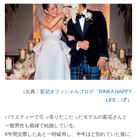
（出典：
梨花オフィシャルブログ「RINKA HAPPY
LIFE」
）
バラエティーで引っ張りだこだったモデルの
梨花さんと
一般男性も復縁で結婚している。
6年間交際したあと一時破局し、半年ほど別れていた後に