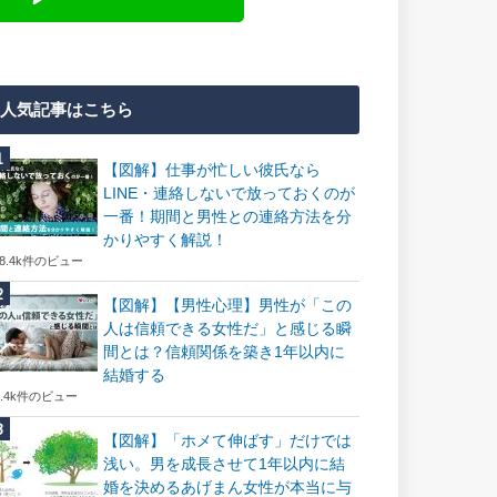
人気記事はこちら
【図解】仕事が忙しい彼氏なら
LINE・連絡しないで放っておくのが
一番！期間と男性との連絡方法を分
かりやすく解説！
18.4k件のビュー
【図解】【男性心理】男性が「この
人は信頼できる女性だ」と感じる瞬
間とは？信頼関係を築き1年以内に
結婚する
7.4k件のビュー
【図解】「ホメて伸ばす」だけでは
浅い。男を成長させて1年以内に結
婚を決めるあげまん女性が本当に与