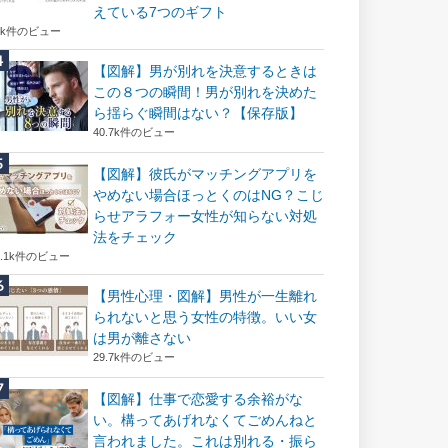
えている7つのギフト
6k件のビュー
【図解】男が別れを決意するときは
この８つの瞬間！男が別れを決めた
ら揺らぐ瞬間はない？【保存版】
40.7k件のビュー
【図解】彼氏がマッチングアプリを
やめない場合ほっとくのはNG？こじ
らせアラフォー女性が知らない対処
法をチェック
2.1k件のビュー
【男性心理・図解】男性が一生離れ
られないと思う女性の特徴。いい女
は男が離さない
29.7k件のビュー
【図解】仕事で恋愛する余裕がな
い。構ってあげれなくてごめんねと
言われました。これは別れる・振ら