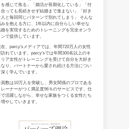
トを感じて焦る」「婚活が長期化している」「付
き合っても長続きせず結婚まで進まない」「好き
な人と毎回同じパターンで別れてしまう」 そんな
悩みを抱える方に、1年以内に自分らしい幸せな
結婚を実現するためのトレーニングを完全オンラ
インで提供しています。
現在、parcy'sメディアでは、年間720万人の女性
が訪れています。parcy'sでは年間300名以上のキ
ャリア女性がトレーニングを受けて自分を大好き
になり、パートナーから愛され続ける方法につい
て深く学んでいます。
会員数は10万人を突破し、男女関係のプロである
トレーナーがつく満足度96％のサービスです。仕
事で活躍しながら、幸せな家族をつくる女性たち
を増やしていきます。