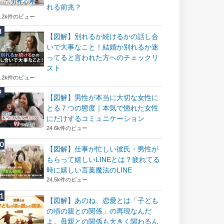
れる前兆？
8.2k件のビュー
【図解】別れるか続けるかの話し合
いで大事なこと！結婚か別れるか迷
ってると言われた方へのチェックリ
スト
8.2k件のビュー
【図解】男性が本当に大切な女性に
とる７つの態度｜本気で惚れた女性
にだけするコミュニケーション
24.6k件のビュー
【図解】仕事が忙しい彼氏・男性が
もらって嬉しいLINEとは？疲れてる
時に嬉しい言葉魔法のLINE
24.5k件のビュー
【図解】あのね、恋愛とは「子ども
の頃の親との関係」の再現なんだ
よ。母親との関係も大きく関わるん