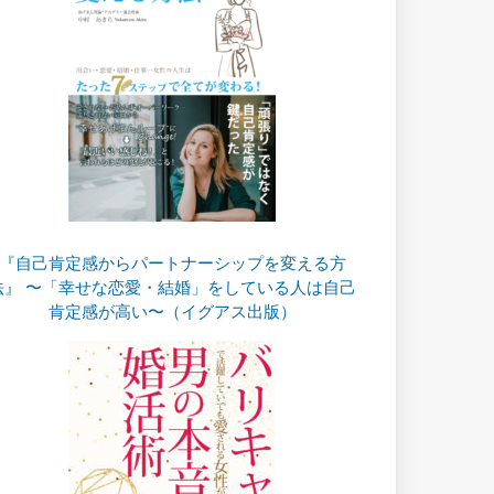
『自己肯定感からパートナーシップを変える方
法』 〜「幸せな恋愛・結婚」をしている人は自己
肯定感が高い〜（イグアス出版）