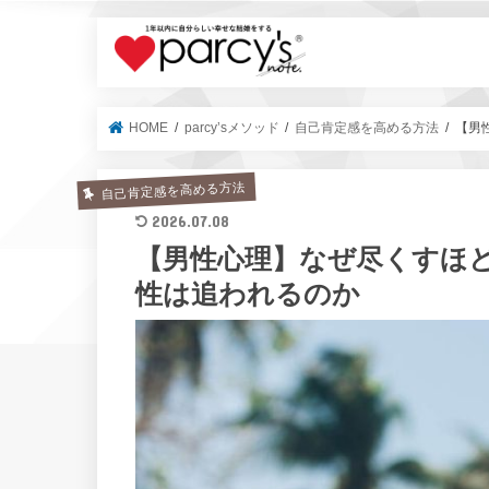
parcy's no
HOME
parcy’sメソッド
自己肯定感を高める方法
【男
自己肯定感を高める方法
2026.07.08
【男性心理】なぜ尽くすほ
性は追われるのか