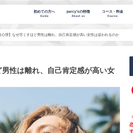
te(パーシーズノート)
初めての方へ
parcy’sの特徴
コース・料金
Guide
About us
Course
性心理】なぜ尽くすほど男性は離れ、自己肯定感が高い女性は追われるのか
ど男性は離れ、自己肯定感が高い女
「