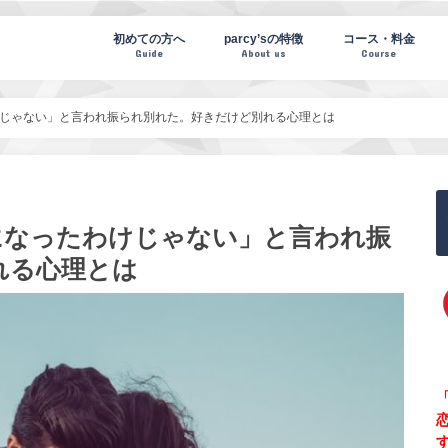
te(パーシーズノート)
初めての方へ
parcy’sの特徴
コース・料金
Guide
About us
Course
じゃない」と言われ振られ別れた。好きだけど別れる心理とは
になったわけじゃない」と言われ振
れる心理とは
「