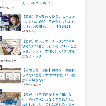
えている7つのギフト
6k件のビュー
【図解】男が別れを決意するときは
この８つの瞬間！男が別れを決めた
ら揺らぐ瞬間はない？【保存版】
40.7k件のビュー
【図解】彼氏がマッチングアプリを
やめない場合ほっとくのはNG？こじ
らせアラフォー女性が知らない対処
法をチェック
2.1k件のビュー
【男性心理・図解】男性が一生離れ
られないと思う女性の特徴。いい女
は男が離さない
29.7k件のビュー
【図解】仕事で恋愛する余裕がな
い。構ってあげれなくてごめんねと
言われました。これは別れる・振ら