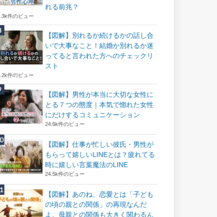
れる前兆？
8.3k件のビュー
【図解】別れるか続けるかの話し合
いで大事なこと！結婚か別れるか迷
ってると言われた方へのチェックリ
スト
8.2k件のビュー
【図解】男性が本当に大切な女性に
とる７つの態度｜本気で惚れた女性
にだけするコミュニケーション
24.6k件のビュー
【図解】仕事が忙しい彼氏・男性が
もらって嬉しいLINEとは？疲れてる
時に嬉しい言葉魔法のLINE
24.5k件のビュー
【図解】あのね、恋愛とは「子ども
の頃の親との関係」の再現なんだ
よ。母親との関係も大きく関わるん