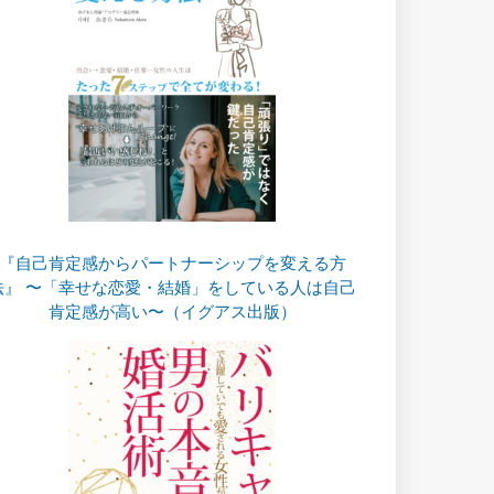
『自己肯定感からパートナーシップを変える方
法』 〜「幸せな恋愛・結婚」をしている人は自己
肯定感が高い〜（イグアス出版）