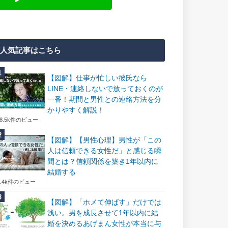
人気記事はこちら
【図解】仕事が忙しい彼氏なら
LINE・連絡しないで放っておくのが
一番！期間と男性との連絡方法を分
かりやすく解説！
18.5k件のビュー
【図解】【男性心理】男性が「この
人は信頼できる女性だ」と感じる瞬
間とは？信頼関係を築き1年以内に
結婚する
7.4k件のビュー
【図解】「ホメて伸ばす」だけでは
浅い。男を成長させて1年以内に結
婚を決めるあげまん女性が本当に与