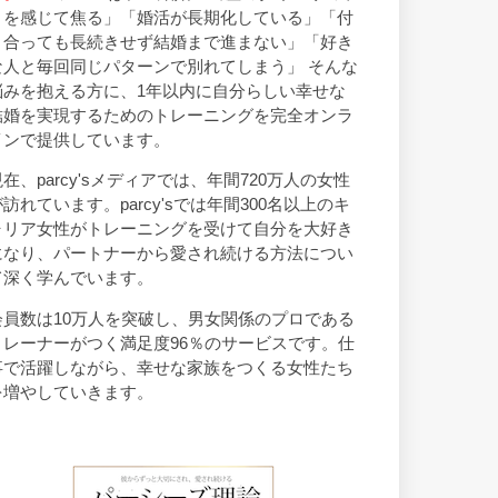
トを感じて焦る」「婚活が長期化している」「付
き合っても長続きせず結婚まで進まない」「好き
な人と毎回同じパターンで別れてしまう」 そんな
悩みを抱える方に、1年以内に自分らしい幸せな
結婚を実現するためのトレーニングを完全オンラ
インで提供しています。
現在、parcy'sメディアでは、年間720万人の女性
が訪れています。parcy'sでは年間300名以上のキ
ャリア女性がトレーニングを受けて自分を大好き
になり、パートナーから愛され続ける方法につい
て深く学んでいます。
会員数は10万人を突破し、男女関係のプロである
トレーナーがつく満足度96％のサービスです。仕
事で活躍しながら、幸せな家族をつくる女性たち
を増やしていきます。