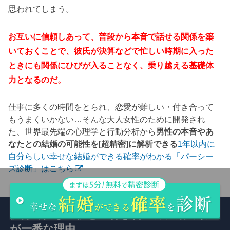
思われてしまう。
お互いに信頼しあって、普段から本音で話せる関係を築
いておくことで、彼氏が決算などで忙しい時期に入った
ときにも関係にひびが入ることなく、乗り越える基礎体
力となるのだ。
仕事に多くの時間をとられ、恋愛が難しい・付き合って
もうまくいかない…そんな大人女性のために開発され
た、世界最先端の心理学と行動分析から
男性の本音やあ
なたとの結婚の可能性を[超精密]に解析できる
1年以内に
自分らしい幸せな結婚ができる確率がわかる「パーシー
ズ診断」はこちら
決算で忙しい彼との付き合い方。結局放置
が一番な理由