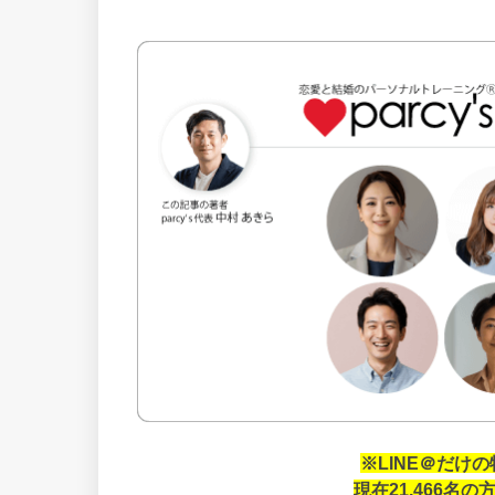
※LINE＠だけ
現在21,466名