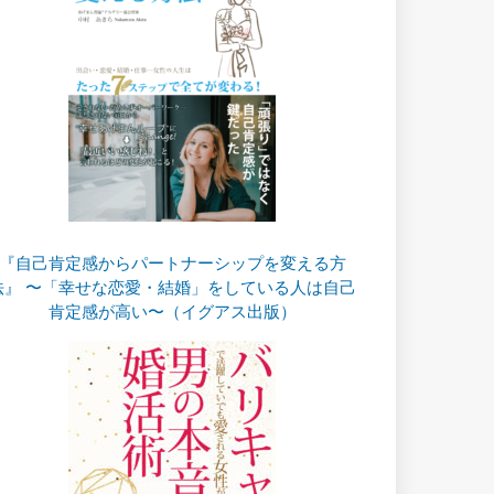
『自己肯定感からパートナーシップを変える方
法』 〜「幸せな恋愛・結婚」をしている人は自己
肯定感が高い〜（イグアス出版）