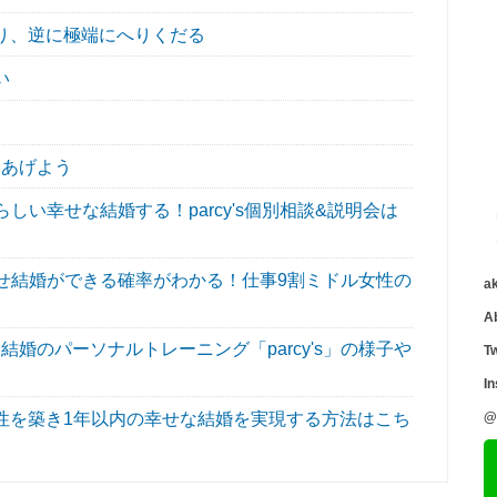
り、逆に極端にへりくだる
い
てあげよう
い幸せな結婚する！parcy's個別相談&説明会は
せ結婚ができる確率がわかる！仕事9割ミドル女性の
a
A
婚のパーソナルトレーニング「parcy's」の様子や
Tw
I
性を築き1年以内の幸せな結婚を実現する方法はこち
@