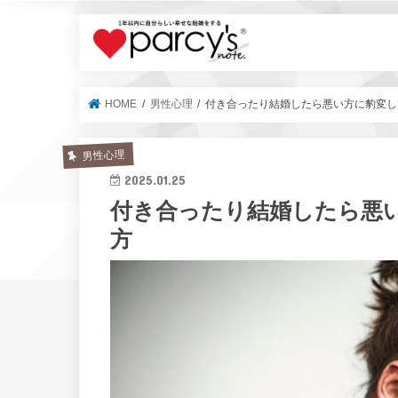
parcy's no
HOME
男性心理
付き合ったり結婚したら悪い方に豹変し
男性心理
2025.01.25
付き合ったり結婚したら悪
方