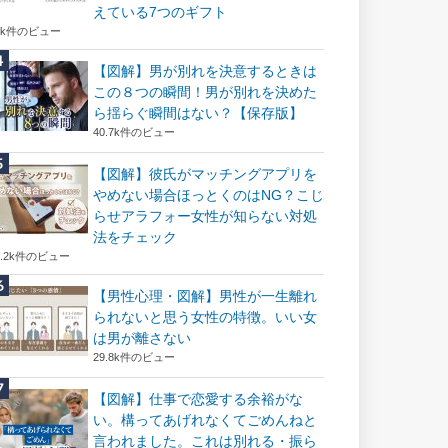
えている7つのギフト
6k件のビュー
【図解】男が別れを決意するときは
この８つの瞬間！男が別れを決めた
ら揺らぐ瞬間はない？【保存版】
40.7k件のビュー
【図解】彼氏がマッチングアプリを
やめない場合ほっとくのはNG？こじ
らせアラフォー女性が知らない対処
法をチェック
2.2k件のビュー
【男性心理・図解】男性が一生離れ
られないと思う女性の特徴。いい女
は男が離さない
29.8k件のビュー
【図解】仕事で恋愛する余裕がな
い。構ってあげれなくてごめんねと
言われました。これは別れる・振ら