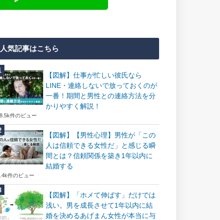
人気記事はこちら
【図解】仕事が忙しい彼氏なら
LINE・連絡しないで放っておくのが
一番！期間と男性との連絡方法を分
かりやすく解説！
18.5k件のビュー
【図解】【男性心理】男性が「この
人は信頼できる女性だ」と感じる瞬
間とは？信頼関係を築き1年以内に
結婚する
7.4k件のビュー
【図解】「ホメて伸ばす」だけでは
浅い。男を成長させて1年以内に結
婚を決めるあげまん女性が本当に与