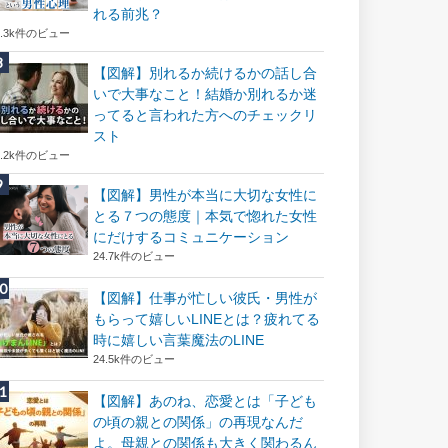
れる前兆？
8.3k件のビュー
【図解】別れるか続けるかの話し合
いで大事なこと！結婚か別れるか迷
ってると言われた方へのチェックリ
スト
8.2k件のビュー
【図解】男性が本当に大切な女性に
とる７つの態度｜本気で惚れた女性
にだけするコミュニケーション
24.7k件のビュー
【図解】仕事が忙しい彼氏・男性が
もらって嬉しいLINEとは？疲れてる
時に嬉しい言葉魔法のLINE
24.5k件のビュー
【図解】あのね、恋愛とは「子ども
の頃の親との関係」の再現なんだ
よ。母親との関係も大きく関わるん