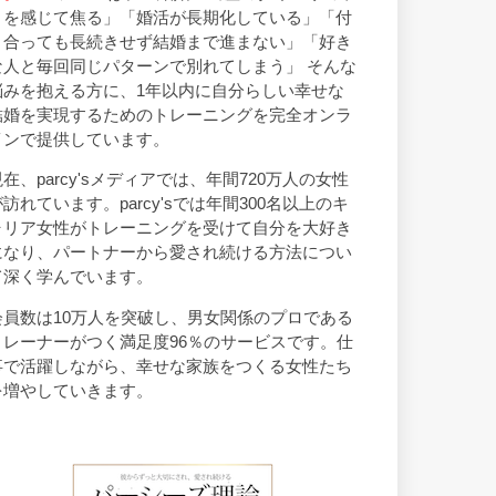
トを感じて焦る」「婚活が長期化している」「付
き合っても長続きせず結婚まで進まない」「好き
な人と毎回同じパターンで別れてしまう」 そんな
悩みを抱える方に、1年以内に自分らしい幸せな
結婚を実現するためのトレーニングを完全オンラ
インで提供しています。
現在、parcy'sメディアでは、年間720万人の女性
が訪れています。parcy'sでは年間300名以上のキ
ャリア女性がトレーニングを受けて自分を大好き
になり、パートナーから愛され続ける方法につい
て深く学んでいます。
会員数は10万人を突破し、男女関係のプロである
トレーナーがつく満足度96％のサービスです。仕
事で活躍しながら、幸せな家族をつくる女性たち
を増やしていきます。