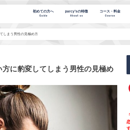
te(パーシーズノート)
初めての方へ
parcy’sの特徴
コース・料金
Guide
About us
Course
てしまう男性の見極め方
い方に豹変してしまう男性の見極め
「