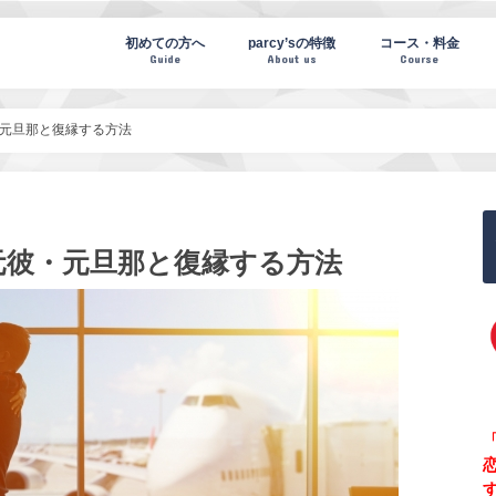
te(パーシーズノート)
初めての方へ
parcy’sの特徴
コース・料金
Guide
About us
Course
元旦那と復縁する方法
元彼・元旦那と復縁する方法
「