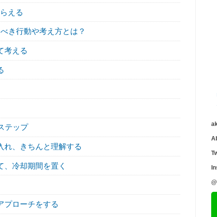
もらえる
べき行動や考え方とは？
て考える
る
a
ステップ
A
入れ、きちんと理解する
Tw
て、冷却期間を置く
I
@
アプローチをする