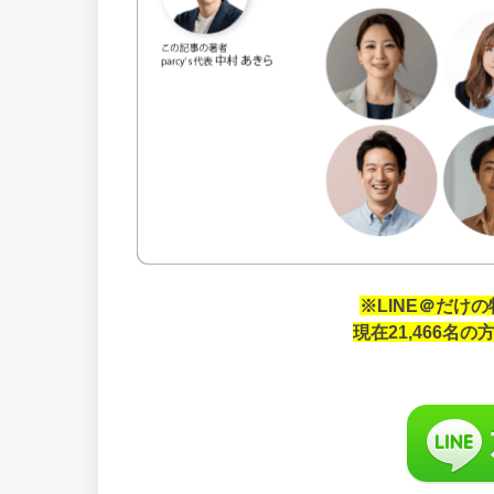
※LINE＠だけ
現在21,466名