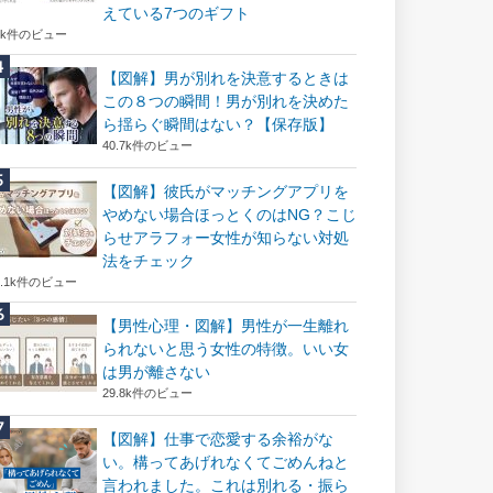
えている7つのギフト
6k件のビュー
【図解】男が別れを決意するときは
この８つの瞬間！男が別れを決めた
ら揺らぐ瞬間はない？【保存版】
40.7k件のビュー
【図解】彼氏がマッチングアプリを
やめない場合ほっとくのはNG？こじ
らせアラフォー女性が知らない対処
法をチェック
2.1k件のビュー
【男性心理・図解】男性が一生離れ
られないと思う女性の特徴。いい女
は男が離さない
29.8k件のビュー
【図解】仕事で恋愛する余裕がな
い。構ってあげれなくてごめんねと
言われました。これは別れる・振ら