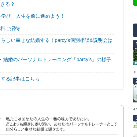
できる？
プを学び、人生を前に進めよう！
無料ご招待
しい幸せな結婚する！parcy's個別相談&説明会は
婚のパーソナルトレーニング「parcy's」の様子
1
対する記事はこちら
4