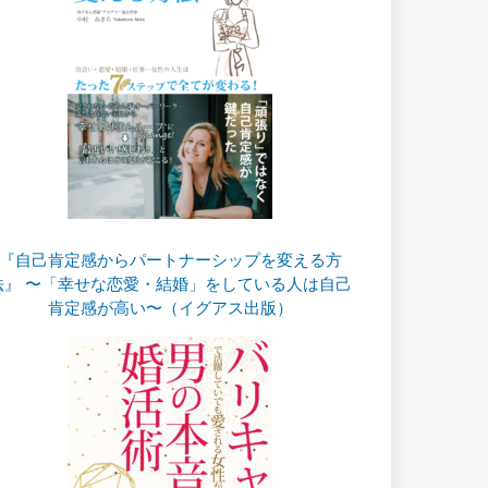
『自己肯定感からパートナーシップを変える方
法』 〜「幸せな恋愛・結婚」をしている人は自己
肯定感が高い〜（イグアス出版）