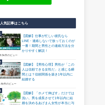
人気記事はこちら
【図解】仕事が忙しい彼氏なら
LINE・連絡しないで放っておくのが
一番！期間と男性との連絡方法を分
かりやすく解説！
18.5k件のビュー
【図解】【男性心理】男性が「この
人は信頼できる女性だ」と感じる瞬
間とは？信頼関係を築き1年以内に
結婚する
7.4k件のビュー
【図解】「ホメて伸ばす」だけでは
浅い。男を成長させて1年以内に結
婚を決めるあげまん女性が本当に与