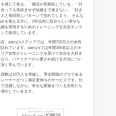
トを感じて焦る」「婚活が長期化している」「付
き合っても長続きせず結婚まで進まない」「好き
な人と毎回同じパターンで別れてしまう」 そんな
悩みを抱える方に、1年以内に自分らしい幸せな
結婚を実現するためのトレーニングを完全オンラ
インで提供しています。
現在、parcy'sメディアでは、年間720万人の女性
が訪れています。parcy'sでは年間300名以上のキ
ャリア女性がトレーニングを受けて自分を大好き
になり、パートナーから愛され続ける方法につい
て深く学んでいます。
会員数は10万人を突破し、男女関係のプロである
トレーナーがつく満足度96％のサービスです。仕
事で活躍しながら、幸せな家族をつくる女性たち
を増やしていきます。