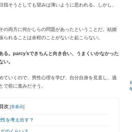
目指そうとしても望みは薄いように思われる。しかし、
その両方に何かしらの問題があったということだ。結婚
振られることは余程のことがないと起こらない。
る。parcy’sできちんと向き合い、うまくいかなかった
ない。
めていくので、男性心理を学び、自分自身を見直し、過
とで前に進みだそう。
目次
[
非表示
]
能性を考え出す？
どのくらい？