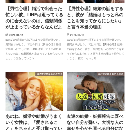
【男性心理】婚活で出会った
【男性心理】結婚の話をする
忙しい彼。LINEは返ってくる
と、彼が「結婚はもっと私の
のに会えないのは、信頼関係
ことを知ってからにしたい」
が止まっているからなんだよ
と言う本当の理由
2026.06.18
2026.06.15
parcy’sの読者から以下のような質問が届いた。
parcy’sの読者から以下のような質問が届いた。
質問ありがとう。 では今日は【男性心理】婚活
質問ありがとう。 では今日は【男性心理】結婚
で出会った忙しい彼。LINEは返ってくるのに会
の話をすると、彼が「結婚はもっと私のことを知
えないのは、信頼関係が止まっているからなんだ
ってからにしたい」と言う本当の理由を紹介して
よという話をしていこう…
いこう。 彼の「もっと知…
自己肯定感を高める方法
自己肯定感を高める方法
あのね、婚活や結婚がうまく
友達の結婚・妊娠報告に喜べ
いく女性は、「愛されるこ
ない自分が嫌い。大切な人の
と」をちゃんと受け取ってい
幸せを心から喜べる自分にな