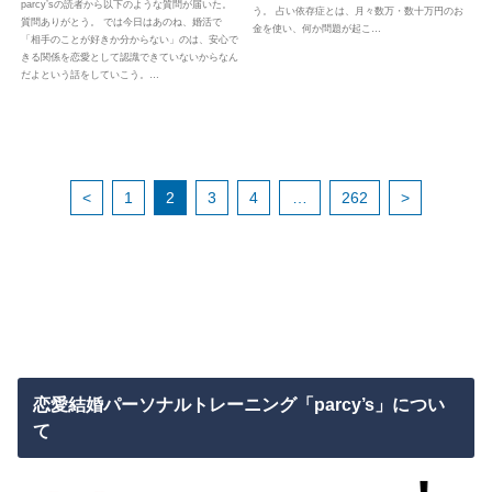
parcy’sの読者から以下のような質問が届いた。
う。 占い依存症とは、月々数万・数十万円のお
質問ありがとう。 では今日はあのね、婚活で
金を使い、何か問題が起こ…
「相手のことが好きか分からない」のは、安心で
きる関係を恋愛として認識できていないからなん
だよという話をしていこう。…
<
1
2
3
4
…
262
>
恋愛結婚パーソナルトレーニング「parcy’s」につい
て