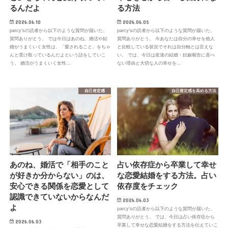
るんだよ
る方法
2026.06.10
2026.06.05
parcy’sの読者から以下のような質問が届いた。
parcy’sの読者から以下のような質問が届いた。
質問ありがとう。 では今日はあのね、婚活や結
質問ありがとう。 今あなたは自分の幸せを他人
婚がうまくいく女性は、「愛されること」をちゃ
と比較している状況でそれは自分軸とは言えな
んと受け取っているんだよという話をしていこ
い。 では、今日は友達の結婚・妊娠報告に喜べ
う。 婚活がうまくいく女性…
ない理由と大切な人の幸せを…
自己肯定感
自己肯定感を高める方法
あのね、婚活で「相手のこと
占い依存症から卒業して幸せ
が好きか分からない」のは、
な恋愛結婚をする方法。占い
安心できる関係を恋愛として
依存度をチェック
認識できていないからなんだ
2026.06.03
よ
parcy’sの読者から以下のような質問が届いた。
質問ありがとう。 では、今日は占い依存症から
2026.06.03
卒業して幸せな恋愛結婚をする方法を伝えていこ