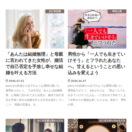
自己肯定感
男性心理
「あんたは結婚無理」と母親
男性から「一人でも生きてい
に言われてきた女性が、婚活
けそう」とフラれたあなた
で自己否定を手放し幸せな結
へ。甘えるということの思い
婚を叶える方法
込みを変えよう
2026.07.03
2026.06.27
parcy’sの読者から以下のような質問が届いた。
parcy’sの読者から以下のような質問が届いた。
質問ありがとう。 では今日は「あんたは結婚無
質問ありがとう。 parcy’sには、「君は一人でも
理」と母親に言われてきた女性が、婚活で自己否
生きていけそうだよね」って言われて別れてしま
定を手放し幸せな結婚を叶える方法を紹介してい
う女性からの相談は多いんだよね。改めて、男性
こう。 母親の言葉は、大…
心理…
自己肯定感を高める方法
自己肯定感を高める方法