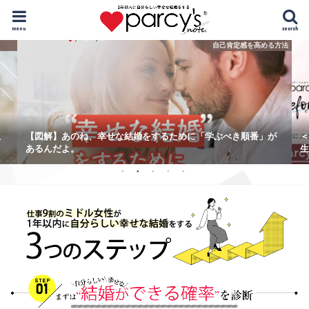
menu
search
自己肯定感を高める方法
こ
【図解】あのね、幸せな結婚をするために「学ぶべき順番」が
＜
あるんだよ。
生