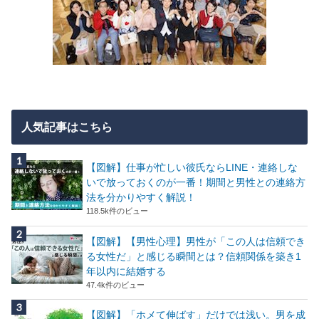
人気記事はこちら
【図解】仕事が忙しい彼氏ならLINE・連絡しな
いで放っておくのが一番！期間と男性との連絡方
法を分かりやすく解説！
118.5k件のビュー
【図解】【男性心理】男性が「この人は信頼でき
る女性だ」と感じる瞬間とは？信頼関係を築き1
年以内に結婚する
47.4k件のビュー
【図解】「ホメて伸ばす」だけでは浅い。男を成