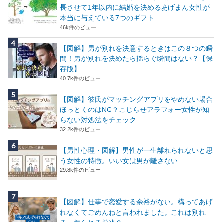
長させて1年以内に結婚を決めるあげまん女性が
本当に与えている7つのギフト
46k件のビュー
【図解】男が別れを決意するときはこの８つの瞬
間！男が別れを決めたら揺らぐ瞬間はない？【保
存版】
40.7k件のビュー
【図解】彼氏がマッチングアプリをやめない場合
ほっとくのはNG？こじらせアラフォー女性が知
らない対処法をチェック
32.2k件のビュー
【男性心理・図解】男性が一生離れられないと思
う女性の特徴。いい女は男が離さない
29.8k件のビュー
【図解】仕事で恋愛する余裕がない。構ってあげ
れなくてごめんねと言われました。これは別れ