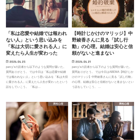
「私は恋愛や結婚では報われ
【時計じかけのマリッジ】中
ない人」という思い込みを
野綾香さんに見る「試し行
「私は大切に愛される人」に
動」の心理。結婚は安心と信
変えたら人生が変わった
頼がないと進まない
2026.06.25
2026.06.21
parcy’sの読者から以下のような質問が届いた。
parcy’sの読者から以下のような質問が届いた。
質問ありがとう。 では今日は「私は恋愛や結婚
質問ありがとう。 では今日はABEMA【時計じか
では報われない人」という思い込みを「私は大切
けのマリッジ】中野綾香さんに見る「試し行動」
に愛される人」に変えたら人生が変わったという
の心理。結婚は安心と信頼がないと進まないとい
話をしていこう。 「私は…
う話をしていこう。 …
男性心理
男性心理