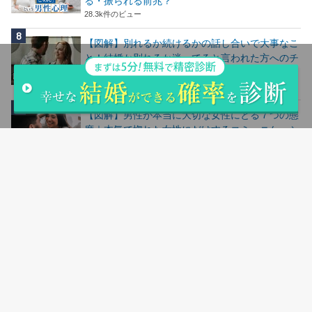
る・振られる前兆？
28.3k件のビュー
【図解】別れるか続けるかの話し合いで大事なこ
と！結婚か別れるか迷ってると言われた方へのチ
ェックリスト
28.2k件のビュー
【図解】男性が本当に大切な女性にとる７つの態
度｜本気で惚れた女性にだけするコミュニケーシ
ョン
24.7k件のビュー
【図解】仕事が忙しい彼氏・男性がもらって嬉し
いLINEとは？疲れてる時に嬉しい言葉魔法の
LINE
24.5k件のビュー
人気記事ランキングはこちら