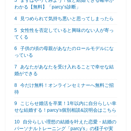
3
まずはやってみよう！彼と結婚できる確率が
わかる【無料】「parcy’s診断」
4
見つめられて気持ち悪いと思ってしまったら
5
女性性を否定していると興味のない人が寄っ
てくる
6
子供の頃の母親があなたのロールモデルにな
っている
7
あなたがあなたを受け入れることで幸せな結
婚ができる
8
今だけ無料！オンラインセミナーへ無料ご招
待
9
こじらせ婚活を卒業！1年以内に自分らしい幸
せな結婚する！parcy's個別相談&説明会はこちら
10
自分らしい理想の結婚を叶えた恋愛・結婚の
パーソナルトレーニング「parcy's」の様子や実