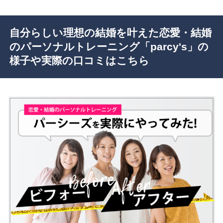
自分らしい理想の結婚を叶えた恋愛・結婚
のパーソナルトレーニング「parcy's」の
様子や実際の口コミはこちら