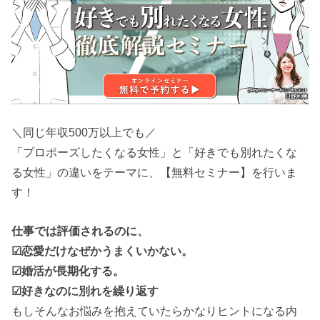
＼同じ年収500万以上でも／
「プロポーズしたくなる女性」と「好きでも別れたくな
る女性」の違いをテーマに、【無料セミナー】を行いま
す！
仕事では評価されるのに、
☑恋愛だけなぜかうまくいかない。
☑婚活が長期化する。
☑好きなのに別れを繰り返す
もしそんなお悩みを抱えていたらかなりヒントになる内