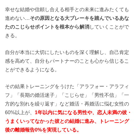
幸せな結婚や信頼し合える相手との未来に進みたくても
進めない…
その原因となる大ブレーキを踏んでいるあな
たのこじらせポイントを根本から解消
していくことがで
きる。
自分が本当に大切にしたいものを深く理解し、自己肯定
感を高めて、自分もパートナーのことも心から信じるこ
とができるようになる。
その結果トレーニングをうけた「アラフォー・アラフィ
フ」「長期の婚活迷子」「こじらせ」「男性不信」「一
方的な別れを繰り返す」など婚活・再婚活に悩む女性の
60%以上が、
1年以内に気になる男性や、恋人未満の彼・
うまくいってなかった彼との結婚に進み、トレーニング
後の離婚報告0%を実現している。