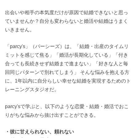
出会いや相手の本気度だけが原因で結婚できないと思っ
ていませんか？自分も変わらないと婚活や結婚はうまく
いきません。
「parcy's」（パーシーズ）は、「結婚・出産のタイムリ
ミットを感じて焦る」「婚活が長期化している」「付き
合っても長続きせず結婚まで進まない」「好きな人と毎
回同じパターンで別れてしまう」 そんな悩みを抱える方
に、1年以内に自分らしい幸せな結婚を実現するためのト
レーニングスタジオだ。
parcy'sで学ぶと、以下のような恋愛・結婚・婚活でおこ
りがちな悩みから抜け出すことができる。
・彼に甘えられない、頼れない