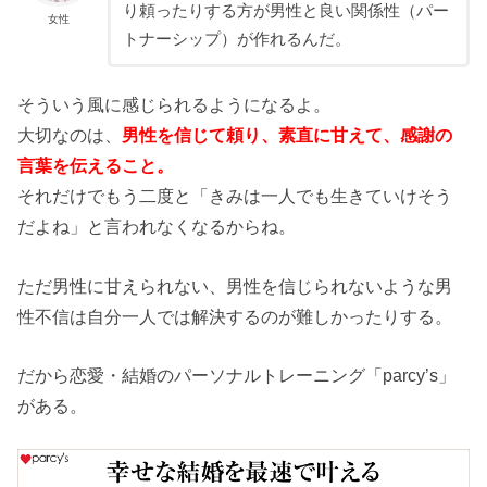
り頼ったりする方が男性と良い関係性（パー
女性
トナーシップ）が作れるんだ。
そういう風に感じられるようになるよ。
大切なのは、
男性を信じて頼り、素直に甘えて、感謝の
言葉を伝えること。
それだけでもう二度と「きみは一人でも生きていけそう
だよね」と言われなくなるからね。
ただ男性に甘えられない、男性を信じられないような男
性不信は自分一人では解決するのが難しかったりする。
だから恋愛・結婚のパーソナルトレーニング「parcy’s」
がある。