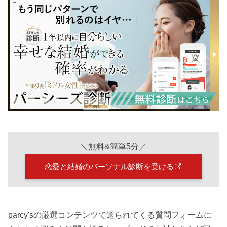
＼無料&簡単5分／
恋愛と結婚のパーソナル診断を受ける
parcy'sの厳選コンテンツで送られてくる質問フォームに