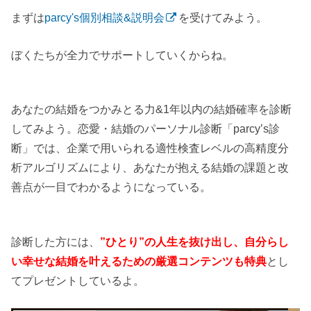
まずは
parcy's個別相談&説明会
を受けてみよう。
ぼくたちが全力でサポートしていくからね。
あなたの結婚をつかみとる力&1年以内の結婚確率を診断
してみよう。恋愛・結婚のパーソナル診断「parcy’s診
断」では、企業で用いられる適性検査レベルの高精度分
析アルゴリズムにより、あなたが抱える結婚の課題と改
善点が一目でわかるようになっている。
診断した方には、
”ひとり”の人生を抜け出し、自分らし
い幸せな結婚を叶えるための厳選コンテンツも特典
とし
てプレゼントしているよ。