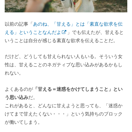
以前の記事「
あのね、「甘える」とは「素直な欲求を伝
える」ということなんだよ
」でも伝えたが、甘えると
いうことは自分が感じる素直な欲求を伝えることだ。
だけど、どうしても甘えられない人もいる。そういう女
性は、甘えることのネガティブな思い込みがあるかもし
れない。
よくあるのが
「甘える＝迷惑をかけてしまうこと」とい
う思い込み
だ。
これがあると、どんなに甘えようと思っても、「迷惑か
けてまで甘えたくない・・・」という気持ちのブロック
が働いてしまう。