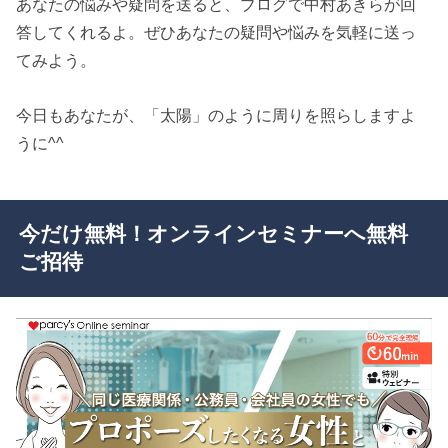
あなたの悩みや疑問を送ると、ブログで中村あきらが回
答してくれるよ。ぜひあなたの疑問や悩みを気軽に送っ
てみよう。
今日もあなたが、「太陽」のように周りを照らしますよ
うに^^
今だけ無料！オンラインセミナーへ無料
ご招待