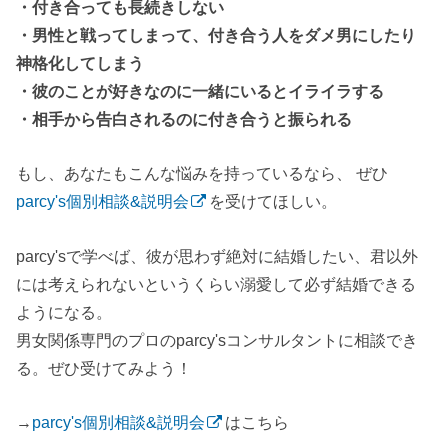
・付き合っても長続きしない
・男性と戦ってしまって、付き合う人をダメ男にしたり
神格化してしまう
・彼のことが好きなのに一緒にいるとイライラする
・相手から告白されるのに付き合うと振られる
もし、あなたもこんな悩みを持っているなら、 ぜひ
parcy's個別相談&説明会
を受けてほしい。
parcy'sで学べば、彼が思わず絶対に結婚したい、君以外
には考えられないというくらい溺愛して必ず結婚できる
ようになる。
男女関係専門のプロのparcy'sコンサルタントに相談でき
る。ぜひ受けてみよう！
→
parcy's個別相談&説明会
はこちら