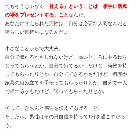
でもそうじゃなく
「甘える」ということは「相手に活躍
の場をプレゼントする」こと
なんだ。
あなたに甘えられた男性は、自分は必要な人間なんだと
誇らしい気持ちになるんだよ。
小さなことからで大丈夫。
自分で取れるかもしれないけど、高いところにある物を
とってもらうとか。自分で持てるかもだけど、荷物を持
ってもらったりとか。自分でできるかもだけど、料理や
家具の組み立てを手伝ってもらったりとか。自分で一人
で帰れるかもだけど、送ってもらったりとか。
そして、きちんと感謝を伝えてあげること。
そしたら、男性はその日自信を持って1日を過ごすだろ
う。