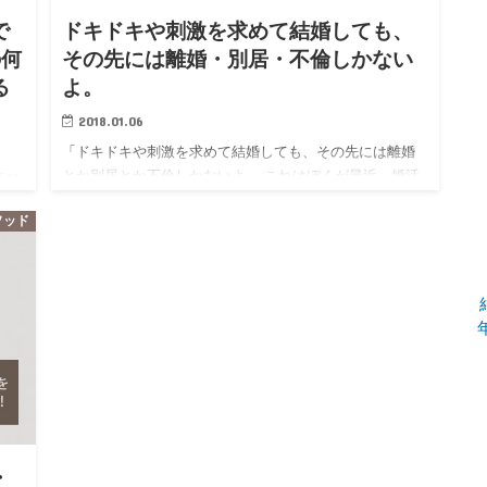
で
ドキドキや刺激を求めて結婚しても、
の何
その先には離婚・別居・不倫しかない
る
よ。
2018.01.06
「ドキドキや刺激を求めて結婚しても、その先には離婚
とか別居とか不倫しかないよ」 これはぼくが最近、婚活
「好
している女性のお客さんにアドバイスすることだ。 「子
な
メソッド
どもが欲しいから結婚したい」「安心が欲しいから結婚
好
したい」「みんな…
…
・