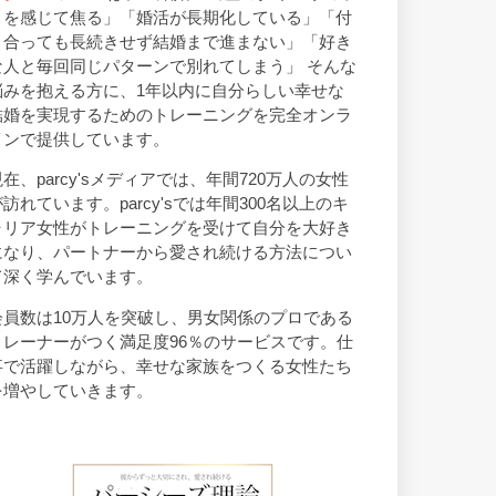
トを感じて焦る」「婚活が長期化している」「付
き合っても長続きせず結婚まで進まない」「好き
な人と毎回同じパターンで別れてしまう」 そんな
悩みを抱える方に、1年以内に自分らしい幸せな
結婚を実現するためのトレーニングを完全オンラ
インで提供しています。
現在、parcy'sメディアでは、年間720万人の女性
が訪れています。parcy'sでは年間300名以上のキ
ャリア女性がトレーニングを受けて自分を大好き
になり、パートナーから愛され続ける方法につい
て深く学んでいます。
会員数は10万人を突破し、男女関係のプロである
トレーナーがつく満足度96％のサービスです。仕
事で活躍しながら、幸せな家族をつくる女性たち
を増やしていきます。