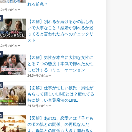
れる前兆？
8.2k件のビュー
【図解】別れるか続けるかの話し合
いで大事なこと！結婚か別れるか迷
ってると言われた方へのチェックリ
スト
8.2k件のビュー
【図解】男性が本当に大切な女性に
とる７つの態度｜本気で惚れた女性
にだけするコミュニケーション
24.5k件のビュー
【図解】仕事が忙しい彼氏・男性が
もらって嬉しいLINEとは？疲れてる
時に嬉しい言葉魔法のLINE
24.5k件のビュー
【図解】あのね、恋愛とは「子ども
の頃の親との関係」の再現なんだ
よ。母親との関係も大きく関わるん