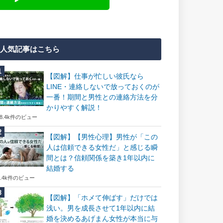
人気記事はこちら
【図解】仕事が忙しい彼氏なら
LINE・連絡しないで放っておくのが
一番！期間と男性との連絡方法を分
かりやすく解説！
18.4k件のビュー
【図解】【男性心理】男性が「この
人は信頼できる女性だ」と感じる瞬
間とは？信頼関係を築き1年以内に
結婚する
7.4k件のビュー
【図解】「ホメて伸ばす」だけでは
浅い。男を成長させて1年以内に結
婚を決めるあげまん女性が本当に与