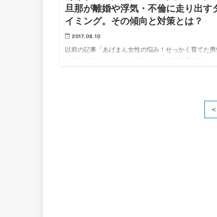
旦那が離婚や浮気・不倫に走り出す
イミング。その傾向と対策とは？
2017.08.10
以前の記事「あげまん女性の悩み！せっかく育てた男
と離ればなれにならない方法」は大きな反響があり、
っと詳しく教えてほしいというメッセージをたくさん
いた。 やはり、男性を育てる女性にとって「せっか
てた男性と離れたく…
<