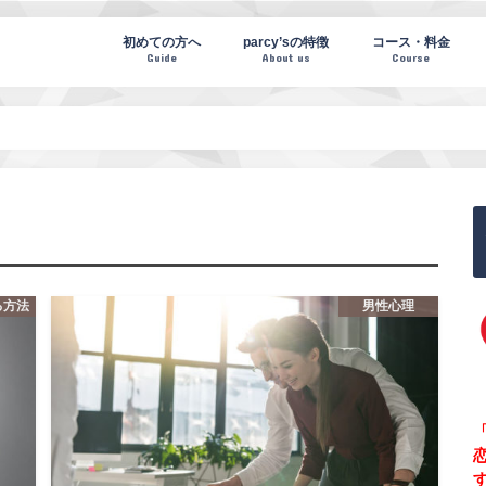
te(パーシーズノート)
初めての方へ
parcy’sの特徴
コース・料金
Guide
About us
Course
る方法
男性心理
「