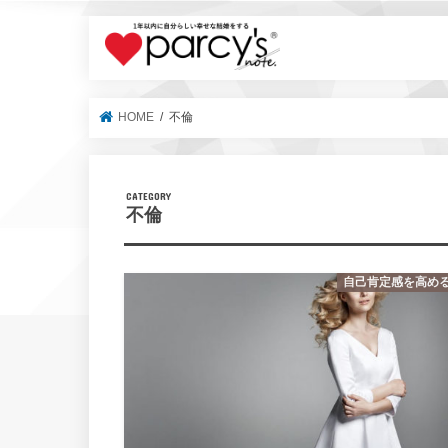
parcy's no
HOME
不倫
不倫
自己肯定感を高め