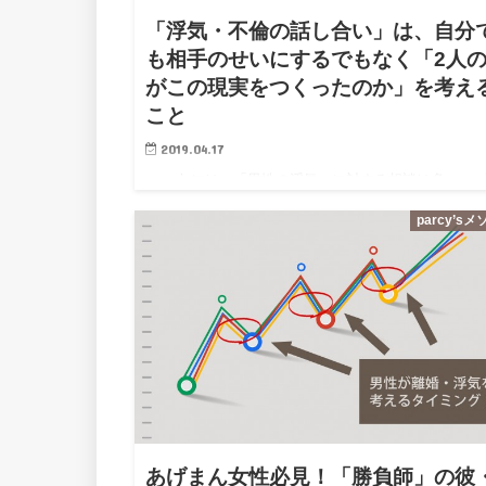
「浮気・不倫の話し合い」は、自分
も相手のせいにするでもなく「2人
がこの現実をつくったのか」を考え
こと
2019.04.17
parcy’sには、「男性の浮気」に対する相談は多い。 
きな人が浮気してしまった」「浮気するような人じゃ
parcy’s
いと思っていたのに本当にショックを受けた」など、
きだったパートナーに浮気をされてしまったというの
あげまん女性必見！「勝負師」の彼