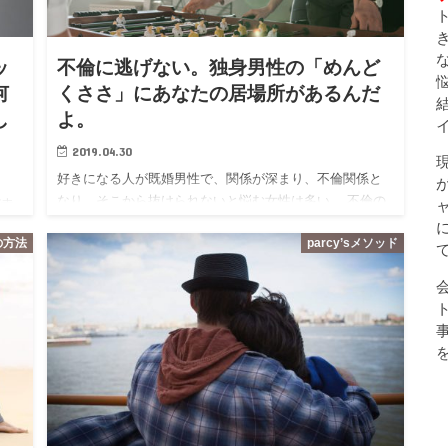
ッ
不倫に逃げない。独身男性の「めんど
何
くささ」にあなたの居場所があるんだ
し
よ。
2019.04.30
好きになる人が既婚男性で、関係が深まり、不倫関係と
なり、そこから抜けられないと悩む女性は多い。 不倫の
が幸
関係に悩み、parcy’sに相談をよせる方も多い。 今日はそ
伝
の方法
parcy’sメソッド
んな不倫に悩む女性に対して日々伝えていることを…
乏