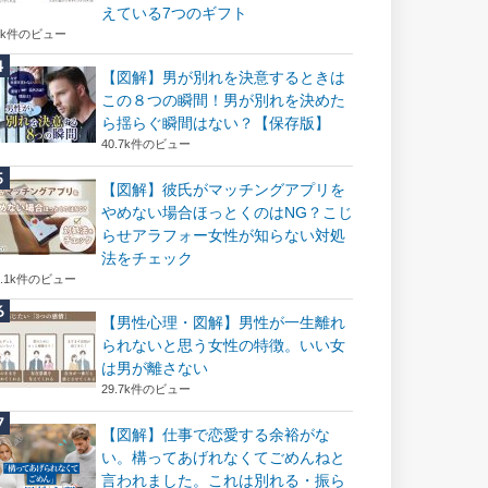
えている7つのギフト
6k件のビュー
【図解】男が別れを決意するときは
この８つの瞬間！男が別れを決めた
ら揺らぐ瞬間はない？【保存版】
40.7k件のビュー
【図解】彼氏がマッチングアプリを
やめない場合ほっとくのはNG？こじ
らせアラフォー女性が知らない対処
法をチェック
2.1k件のビュー
【男性心理・図解】男性が一生離れ
られないと思う女性の特徴。いい女
は男が離さない
29.7k件のビュー
【図解】仕事で恋愛する余裕がな
い。構ってあげれなくてごめんねと
言われました。これは別れる・振ら