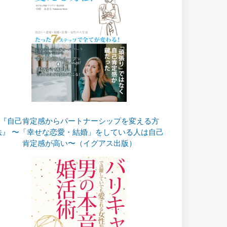
『自己肯定感からパートナーシップを変える方
法』 〜「幸せな恋愛・結婚」をしている人は自己
肯定感が高い〜（イグアス出版）