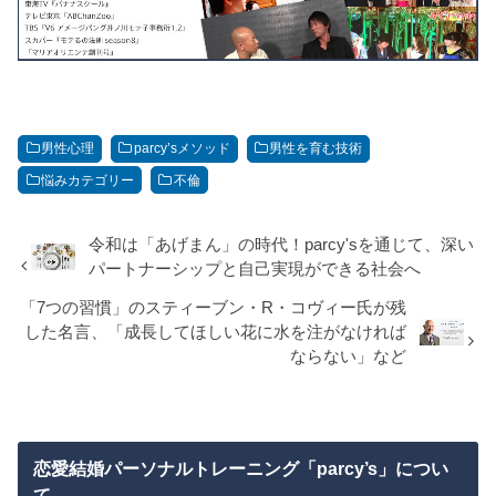
男性心理
parcy’sメソッド
男性を育む技術
悩みカテゴリー
不倫
令和は「あげまん」の時代！parcy'sを通じて、深い
パートナーシップと自己実現ができる社会へ
「7つの習慣」のスティーブン・R・コヴィー氏が残
した名言、「成長してほしい花に水を注がなければ
ならない」など
恋愛結婚パーソナルトレーニング「parcy’s」につい
て