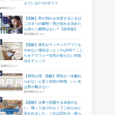
えている7つのギフト
6k件のビュー
【図解】男が別れを決意するときは
この８つの瞬間！男が別れを決めた
ら揺らぐ瞬間はない？【保存版】
40.7k件のビュー
【図解】彼氏がマッチングアプリを
やめない場合ほっとくのはNG？こじ
らせアラフォー女性が知らない対処
法をチェック
2.1k件のビュー
【男性心理・図解】男性が一生離れ
られないと思う女性の特徴。いい女
は男が離さない
29.7k件のビュー
【図解】仕事で恋愛する余裕がな
い。構ってあげれなくてごめんねと
言われました。これは別れる・振ら