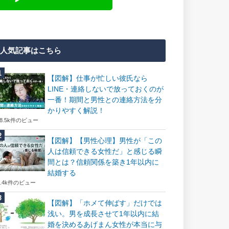
人気記事はこちら
【図解】仕事が忙しい彼氏なら
LINE・連絡しないで放っておくのが
一番！期間と男性との連絡方法を分
かりやすく解説！
18.5k件のビュー
【図解】【男性心理】男性が「この
人は信頼できる女性だ」と感じる瞬
間とは？信頼関係を築き1年以内に
結婚する
7.4k件のビュー
【図解】「ホメて伸ばす」だけでは
浅い。男を成長させて1年以内に結
婚を決めるあげまん女性が本当に与