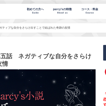
te(パーシーズノート)
初めての方へ
parcy’sの特徴
コース・料金
Guide
About us
Course
ネガティブな自分をさらけ出すことで結ばれた奇跡の友情
第五話 ネガティブな自分をさらけ
友情
「