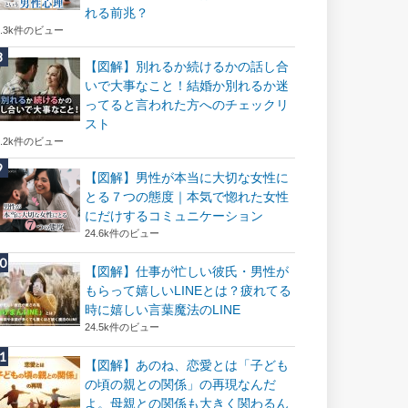
れる前兆？
8.3k件のビュー
【図解】別れるか続けるかの話し合
いで大事なこと！結婚か別れるか迷
ってると言われた方へのチェックリ
スト
8.2k件のビュー
【図解】男性が本当に大切な女性に
とる７つの態度｜本気で惚れた女性
にだけするコミュニケーション
24.6k件のビュー
【図解】仕事が忙しい彼氏・男性が
もらって嬉しいLINEとは？疲れてる
時に嬉しい言葉魔法のLINE
24.5k件のビュー
【図解】あのね、恋愛とは「子ども
の頃の親との関係」の再現なんだ
よ。母親との関係も大きく関わるん