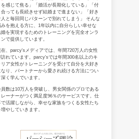
トを感じて焦る」「婚活が長期化している」「付
き合っても長続きせず結婚まで進まない」「好き
な人と毎回同じパターンで別れてしまう」 そんな
悩みを抱える方に、1年以内に自分らしい幸せな
結婚を実現するためのトレーニングを完全オンラ
インで提供しています。
現在、parcy'sメディアでは、年間720万人の女性
が訪れています。parcy'sでは年間300名以上のキ
ャリア女性がトレーニングを受けて自分を大好き
になり、パートナーから愛され続ける方法につい
て深く学んでいます。
会員数は10万人を突破し、男女関係のプロである
トレーナーがつく満足度96％のサービスです。仕
事で活躍しながら、幸せな家族をつくる女性たち
を増やしていきます。