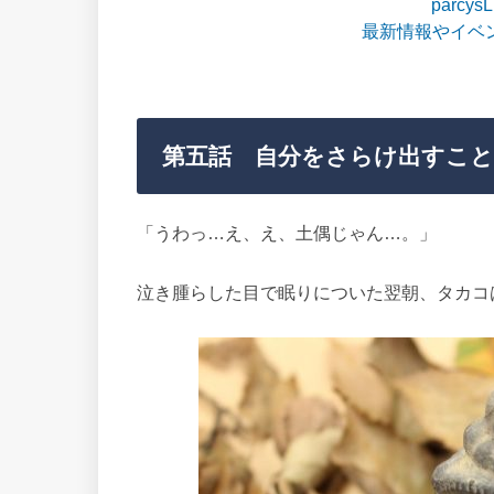
parcy
最新情報やイベ
第五話 自分をさらけ出すこと
「うわっ…え、え、土偶じゃん…。」
泣き腫らした目で眠りについた翌朝、タカコ