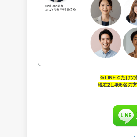
※LINE＠だけ
現在21,466名