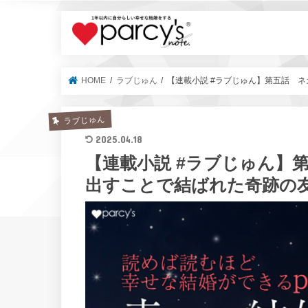
parcy's no
HOME
ラブじゅん
【連載小説 #ラブじゅん】第五話 
ラブじゅん
2025.04.18
【連載小説 #ラブじゅん】
出すことで結ばれた奇跡の