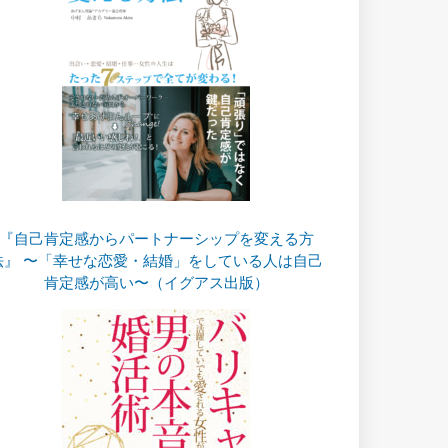
『自己肯定感からパートナーシップを変える方
法』 〜「幸せな恋愛・結婚」をしている人は自己
肯定感が高い〜（イグアス出版）