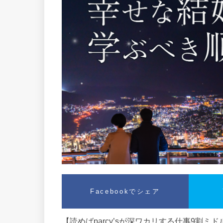
Facebookでシェア
【読めばparcy’sが深ワカリする仕事9割