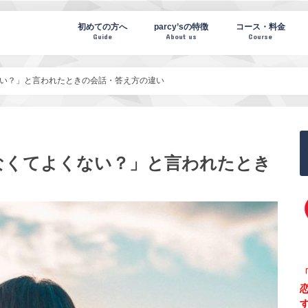
te(パーシーズノート)
初めての方へ
parcy’sの特徴
コース・料金
Guide
About us
Course
い？」と言われたときの会話・答え方の違い
なくてよくない？」と言われたとき
「