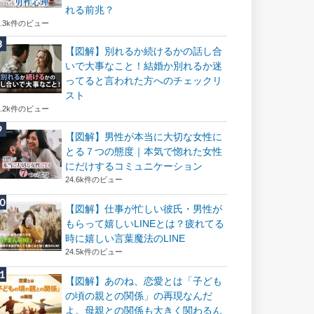
れる前兆？
8.3k件のビュー
【図解】別れるか続けるかの話し合
いで大事なこと！結婚か別れるか迷
ってると言われた方へのチェックリ
スト
8.2k件のビュー
【図解】男性が本当に大切な女性に
とる７つの態度｜本気で惚れた女性
にだけするコミュニケーション
24.6k件のビュー
【図解】仕事が忙しい彼氏・男性が
もらって嬉しいLINEとは？疲れてる
時に嬉しい言葉魔法のLINE
24.5k件のビュー
【図解】あのね、恋愛とは「子ども
の頃の親との関係」の再現なんだ
よ。母親との関係も大きく関わるん