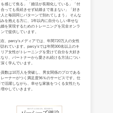
トを感じて焦る」「婚活が長期化している」「付
き合っても長続きせず結婚まで進まない」「好き
な人と毎回同じパターンで別れてしまう」 そんな
悩みを抱える方に、1年以内に自分らしい幸せな
結婚を実現するためのトレーニングを完全オンラ
インで提供しています。
現在、parcy'sメディアでは、年間720万人の女性
が訪れています。parcy'sでは年間300名以上のキ
ャリア女性がトレーニングを受けて自分を大好き
になり、パートナーから愛され続ける方法につい
て深く学んでいます。
会員数は10万人を突破し、男女関係のプロである
トレーナーがつく満足度96％のサービスです。仕
事で活躍しながら、幸せな家族をつくる女性たち
を増やしていきます。