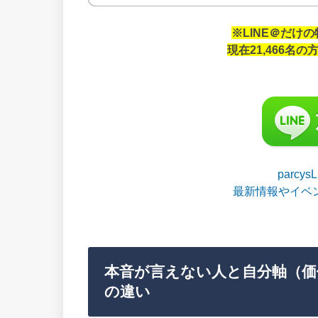
※LINE＠だけ
現在21,466名
parcy
最新情報やイベ
本音が言えない人と自分軸（価
の違い