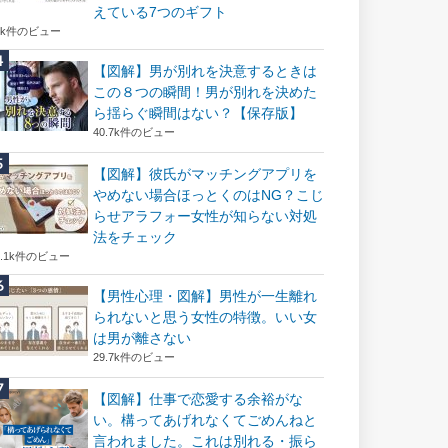
えている7つのギフト
6k件のビュー
【図解】男が別れを決意するときは
この８つの瞬間！男が別れを決めた
ら揺らぐ瞬間はない？【保存版】
40.7k件のビュー
【図解】彼氏がマッチングアプリを
やめない場合ほっとくのはNG？こじ
らせアラフォー女性が知らない対処
法をチェック
2.1k件のビュー
【男性心理・図解】男性が一生離れ
られないと思う女性の特徴。いい女
は男が離さない
29.7k件のビュー
【図解】仕事で恋愛する余裕がな
い。構ってあげれなくてごめんねと
言われました。これは別れる・振ら