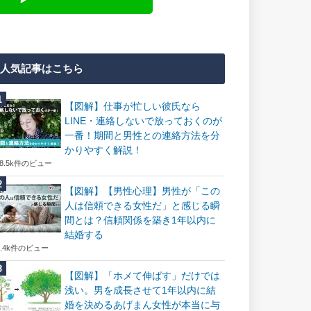
人気記事はこちら
【図解】仕事が忙しい彼氏なら
LINE・連絡しないで放っておくのが
一番！期間と男性との連絡方法を分
かりやすく解説！
18.5k件のビュー
【図解】【男性心理】男性が「この
人は信頼できる女性だ」と感じる瞬
間とは？信頼関係を築き1年以内に
結婚する
7.4k件のビュー
【図解】「ホメて伸ばす」だけでは
浅い。男を成長させて1年以内に結
婚を決めるあげまん女性が本当に与