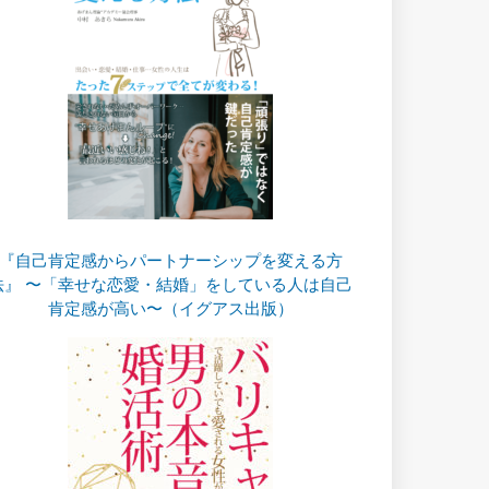
『自己肯定感からパートナーシップを変える方
法』 〜「幸せな恋愛・結婚」をしている人は自己
肯定感が高い〜（イグアス出版）