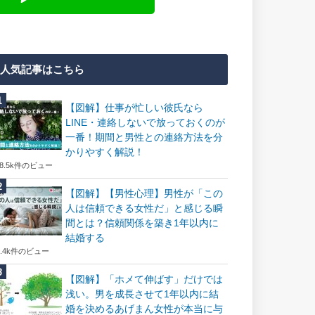
人気記事はこちら
【図解】仕事が忙しい彼氏なら
LINE・連絡しないで放っておくのが
一番！期間と男性との連絡方法を分
かりやすく解説！
18.5k件のビュー
【図解】【男性心理】男性が「この
人は信頼できる女性だ」と感じる瞬
間とは？信頼関係を築き1年以内に
結婚する
7.4k件のビュー
【図解】「ホメて伸ばす」だけでは
浅い。男を成長させて1年以内に結
婚を決めるあげまん女性が本当に与