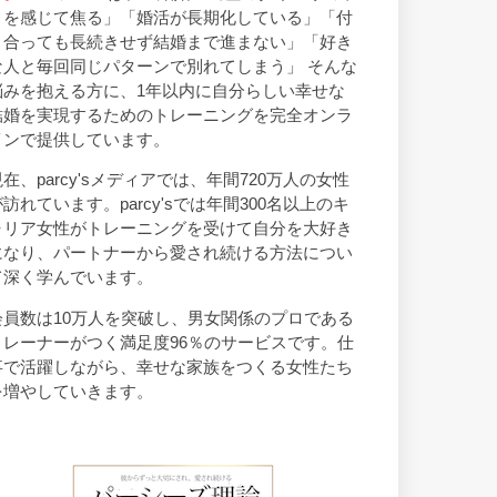
トを感じて焦る」「婚活が長期化している」「付
き合っても長続きせず結婚まで進まない」「好き
な人と毎回同じパターンで別れてしまう」 そんな
悩みを抱える方に、1年以内に自分らしい幸せな
結婚を実現するためのトレーニングを完全オンラ
インで提供しています。
現在、parcy'sメディアでは、年間720万人の女性
が訪れています。parcy'sでは年間300名以上のキ
ャリア女性がトレーニングを受けて自分を大好き
になり、パートナーから愛され続ける方法につい
て深く学んでいます。
会員数は10万人を突破し、男女関係のプロである
トレーナーがつく満足度96％のサービスです。仕
事で活躍しながら、幸せな家族をつくる女性たち
を増やしていきます。