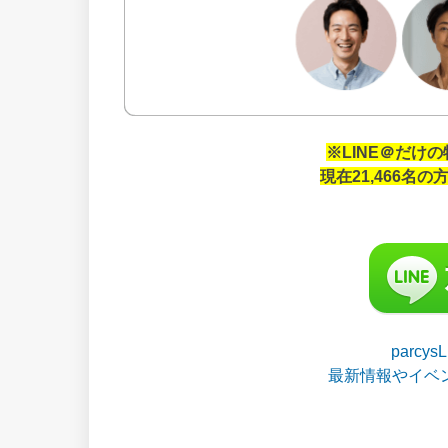
※LINE＠だけ
現在21,466名
parcy
最新情報やイベ