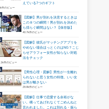
えている7つのギフト
6k件のビュー
【図解】男が別れを決意するときは
この８つの瞬間！男が別れを決めた
ら揺らぐ瞬間はない？【保存版】
40.7k件のビュー
【図解】彼氏がマッチングアプリを
やめない場合ほっとくのはNG？こじ
らせアラフォー女性が知らない対処
法をチェック
2.1k件のビュー
【男性心理・図解】男性が一生離れ
られないと思う女性の特徴。いい女
は男が離さない
29.8k件のビュー
【図解】仕事で恋愛する余裕がな
い。構ってあげれなくてごめんねと
言われました。これは別れる・振ら