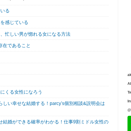
ている
を感じている
、忙しい男が惚れる女になる方法
存在であること
a
A
にくる女性になろう
Tw
I
い幸せな結婚する！parcy's個別相談&説明会は
@
せ結婚ができる確率がわかる！仕事9割ミドル女性の