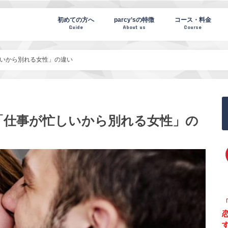
te(パーシーズノート)
初めての方へ
parcy’sの特徴
コース・料金
Guide
About us
Course
いから別れる女性」の違い
「仕事が忙しいから別れる女性」の
「