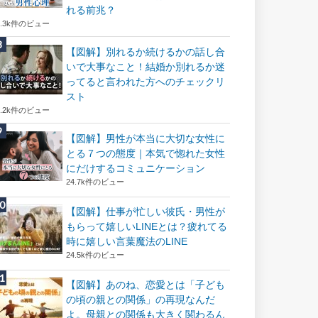
れる前兆？
8.3k件のビュー
【図解】別れるか続けるかの話し合
いで大事なこと！結婚か別れるか迷
ってると言われた方へのチェックリ
スト
8.2k件のビュー
【図解】男性が本当に大切な女性に
とる７つの態度｜本気で惚れた女性
にだけするコミュニケーション
24.7k件のビュー
【図解】仕事が忙しい彼氏・男性が
もらって嬉しいLINEとは？疲れてる
時に嬉しい言葉魔法のLINE
24.5k件のビュー
【図解】あのね、恋愛とは「子ども
の頃の親との関係」の再現なんだ
よ。母親との関係も大きく関わるん