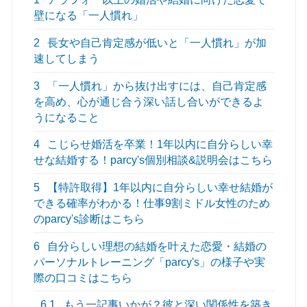
壁になる「一人慣れ」
2
長女や自己肯定感が低いと「一人慣れ」が加
速してしまう
3
「一人慣れ」から抜け出すには、自己肯定感
を高め、心が通じ合う深い話し合いができるよ
うになること
4
こじらせ婚活を卒業！1年以内に自分らしい幸
せな結婚する！parcy's個別相談&説明会はこちら
5
【特許取得】1年以内に自分らしい幸せ結婚が
できる確率がわかる！仕事9割ミドル女性のため
のparcy's診断はこちら
6
自分らしい理想の結婚を叶えた恋愛・結婚の
パーソナルトレーニング「parcy's」の様子や実
際の口コミはこちら
6.1
もう一記事いかが？彼と深い関係性を築き