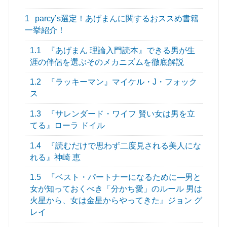
1
parcy’s選定！あげまんに関するおススめ書籍
一挙紹介！
1.1
『あげまん 理論入門読本』できる男が生
涯の伴侶を選ぶそのメカニズムを徹底解説
1.2
『ラッキーマン』マイケル・J・フォック
ス
1.3
『サレンダード・ワイフ 賢い女は男を立
てる』ローラ ドイル
1.4
『読むだけで思わず二度見される美人にな
れる』神崎 恵
1.5
『ベスト・パートナーになるために―男と
女が知っておくべき「分かち愛」のルール 男は
火星から、女は金星からやってきた』ジョン グ
レイ