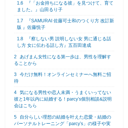
1.6
『「お金持ちになる彼」を見つけて、育て
ました。』山田るり子
1.7
『SAMURAI 佐藤可士和のつくり方 改訂新
版 』佐藤悦子
1.8
『察しない男 説明しない女 男に通じる話
し方 女に伝わる話し方』五百田達成
2
あげまん女性になる第一歩は、男性を理解す
ることから
3
今だけ無料！オンラインセミナーへ無料ご招
待
4
気になる男性や恋人未満・うまくいってない
彼と1年以内に結婚する！parcy's個別相談&説明
会はこちら
5
自分らしい理想の結婚を叶えた恋愛・結婚の
パーソナルトレーニング「parcy's」の様子や実