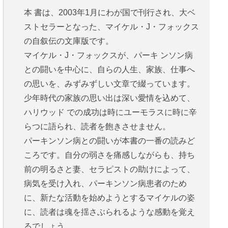
本 書は、2003年1月にわが国で刊行され、大ベ
ストセラーとなった、マイケル・J・フォックス
の自叙伝の文庫版です。
マイケル・J・フォックスが、パーキ ンソン病
との闘いを中心に、自らの人生、家族、仕事へ
の思いを、みずみずしい文章で綴っています。
少年時代の家族の思い出は深い愛情を込めて、
ハリウッド での成功は時にユーモラスに時に辛
らつに語られ、読者を飽きさせません。
パーキンソン病との闘いが本書の一番の読みど
ころです。自分の弱さを痛感しながらも、持ち
前の明るさと妻、セラピストの助けによって、
病気を受け入れ、パーキンソン病患者のため
に、新たな活動を始めようとするマイケルの姿
に、読者は魂を揺さぶられるような感動を覚え
るでしょう。