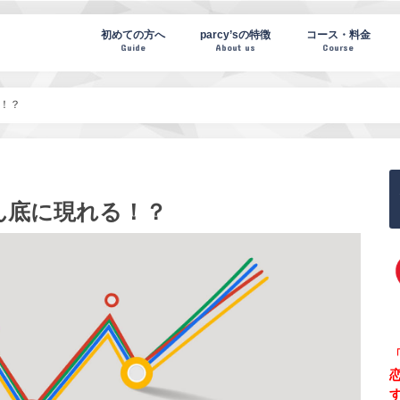
te(パーシーズノート)
初めての方へ
parcy’sの特徴
コース・料金
Guide
About us
Course
！？
ん底に現れる！？
「