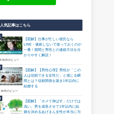
人気記事はこちら
【図解】仕事が忙しい彼氏なら
LINE・連絡しないで放っておくのが
一番！期間と男性との連絡方法を分
かりやすく解説！
18.5k件のビュー
【図解】【男性心理】男性が「この
人は信頼できる女性だ」と感じる瞬
間とは？信頼関係を築き1年以内に
結婚する
7.4k件のビュー
【図解】「ホメて伸ばす」だけでは
浅い。男を成長させて1年以内に結
婚を決めるあげまん女性が本当に与