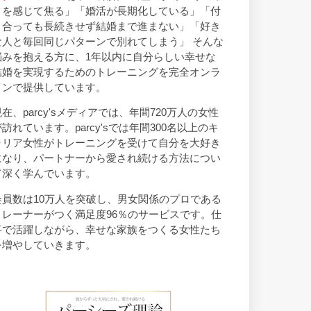
トを感じて焦る」「婚活が長期化している」「付
き合っても長続きせず結婚まで進まない」「好き
な人と毎回同じパターンで別れてしまう」 そんな
悩みを抱える方に、1年以内に自分らしい幸せな
結婚を実現するためのトレーニングを完全オンラ
インで提供しています。
現在、parcy'sメディアでは、年間720万人の女性
が訪れています。parcy'sでは年間300名以上のキ
ャリア女性がトレーニングを受けて自分を大好き
になり、パートナーから愛され続ける方法につい
て深く学んでいます。
会員数は10万人を突破し、男女関係のプロである
トレーナーがつく満足度96％のサービスです。仕
事で活躍しながら、幸せな家族をつくる女性たち
を増やしていきます。