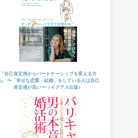
『自己肯定感からパートナーシップを変える方
法』 〜「幸せな恋愛・結婚」をしている人は自己
肯定感が高い〜（イグアス出版）