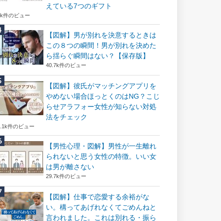
えている7つのギフト
6k件のビュー
【図解】男が別れを決意するときは
この８つの瞬間！男が別れを決めた
ら揺らぐ瞬間はない？【保存版】
40.7k件のビュー
【図解】彼氏がマッチングアプリを
やめない場合ほっとくのはNG？こじ
らせアラフォー女性が知らない対処
法をチェック
2.1k件のビュー
【男性心理・図解】男性が一生離れ
られないと思う女性の特徴。いい女
は男が離さない
29.7k件のビュー
【図解】仕事で恋愛する余裕がな
い。構ってあげれなくてごめんねと
言われました。これは別れる・振ら