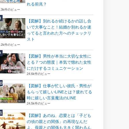
れる前兆？
8.3k件のビュー
【図解】別れるか続けるかの話し合
いで大事なこと！結婚か別れるか迷
ってると言われた方へのチェックリ
スト
8.2k件のビュー
【図解】男性が本当に大切な女性に
とる７つの態度｜本気で惚れた女性
にだけするコミュニケーション
24.6k件のビュー
【図解】仕事が忙しい彼氏・男性が
もらって嬉しいLINEとは？疲れてる
時に嬉しい言葉魔法のLINE
24.5k件のビュー
【図解】あのね、恋愛とは「子ども
の頃の親との関係」の再現なんだ
よ。母親との関係も大きく関わるん