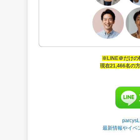
※LINE＠だけ
現在21,466名
parcy
最新情報やイベ