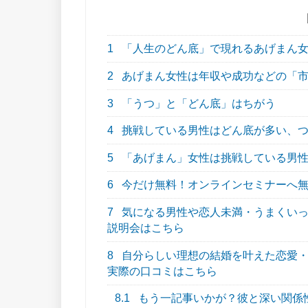
1
「人生のどん底」で現れるあげまん
2
あげまん女性は年収や成功などの「市
3
「うつ」と「どん底」はちがう
4
挑戦している男性はどん底が多い、つ
5
「あげまん」女性は挑戦している男
6
今だけ無料！オンラインセミナーへ
7
気になる男性や恋人未満・うまくいってな
説明会はこちら
8
自分らしい理想の結婚を叶えた恋愛・結
実際の口コミはこちら
8.1
もう一記事いかが？彼と深い関係