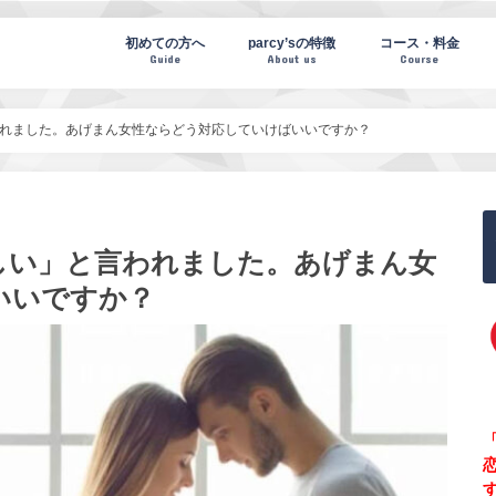
te(パーシーズノート)
初めての方へ
parcy’sの特徴
コース・料金
Guide
About us
Course
れました。あげまん女性ならどう対応していけばいいですか？
しい」と言われました。あげまん女
いいですか？
「