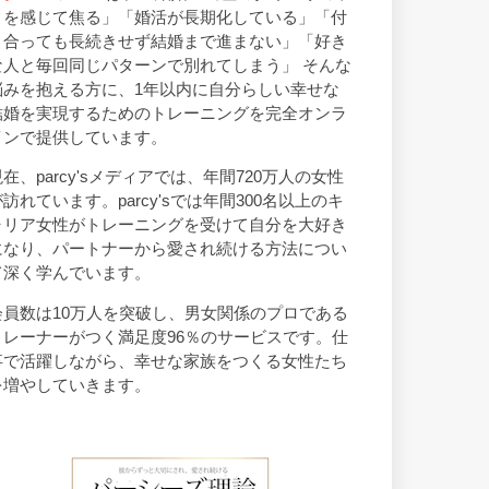
トを感じて焦る」「婚活が長期化している」「付
き合っても長続きせず結婚まで進まない」「好き
な人と毎回同じパターンで別れてしまう」 そんな
悩みを抱える方に、1年以内に自分らしい幸せな
結婚を実現するためのトレーニングを完全オンラ
インで提供しています。
現在、parcy'sメディアでは、年間720万人の女性
が訪れています。parcy'sでは年間300名以上のキ
ャリア女性がトレーニングを受けて自分を大好き
になり、パートナーから愛され続ける方法につい
て深く学んでいます。
会員数は10万人を突破し、男女関係のプロである
トレーナーがつく満足度96％のサービスです。仕
事で活躍しながら、幸せな家族をつくる女性たち
を増やしていきます。