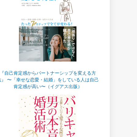
『自己肯定感からパートナーシップを変える方
法』 〜「幸せな恋愛・結婚」をしている人は自己
肯定感が高い〜（イグアス出版）