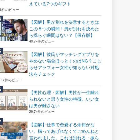
えている7つのギフト
6k件のビュー
【図解】男が別れを決意するときは
この８つの瞬間！男が別れを決めた
ら揺らぐ瞬間はない？【保存版】
40.7k件のビュー
【図解】彼氏がマッチングアプリを
やめない場合ほっとくのはNG？こじ
らせアラフォー女性が知らない対処
法をチェック
2.1k件のビュー
【男性心理・図解】男性が一生離れ
られないと思う女性の特徴。いい女
は男が離さない
29.7k件のビュー
【図解】仕事で恋愛する余裕がな
い。構ってあげれなくてごめんねと
言われました。これは別れる・振ら