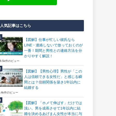
人気記事はこちら
【図解】仕事が忙しい彼氏なら
LINE・連絡しないで放っておくのが
一番！期間と男性との連絡方法を分
かりやすく解説！
18.5k件のビュー
【図解】【男性心理】男性が「この
人は信頼できる女性だ」と感じる瞬
間とは？信頼関係を築き1年以内に
結婚する
7.4k件のビュー
【図解】「ホメて伸ばす」だけでは
浅い。男を成長させて1年以内に結
婚を決めるあげまん女性が本当に与