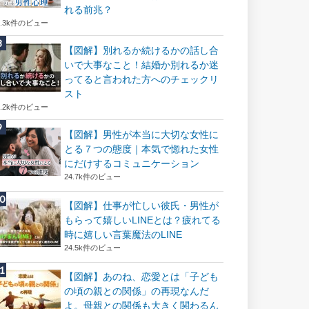
れる前兆？
8.3k件のビュー
【図解】別れるか続けるかの話し合
いで大事なこと！結婚か別れるか迷
ってると言われた方へのチェックリ
スト
8.2k件のビュー
【図解】男性が本当に大切な女性に
とる７つの態度｜本気で惚れた女性
にだけするコミュニケーション
24.7k件のビュー
【図解】仕事が忙しい彼氏・男性が
もらって嬉しいLINEとは？疲れてる
時に嬉しい言葉魔法のLINE
24.5k件のビュー
【図解】あのね、恋愛とは「子ども
の頃の親との関係」の再現なんだ
よ。母親との関係も大きく関わるん