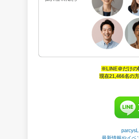
※LINE＠だけ
現在21,466名
parcy
最新情報やイベ