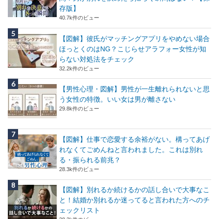
存版】
40.7k件のビュー
【図解】彼氏がマッチングアプリをやめない場合
ほっとくのはNG？こじらせアラフォー女性が知
らない対処法をチェック
32.2k件のビュー
【男性心理・図解】男性が一生離れられないと思
う女性の特徴。いい女は男が離さない
29.8k件のビュー
【図解】仕事で恋愛する余裕がない。構ってあげ
れなくてごめんねと言われました。これは別れ
る・振られる前兆？
28.3k件のビュー
【図解】別れるか続けるかの話し合いで大事なこ
と！結婚か別れるか迷ってると言われた方へのチ
ェックリスト