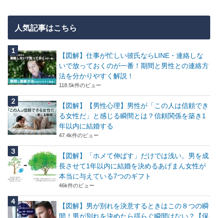
人気記事はこちら
【図解】仕事が忙しい彼氏ならLINE・連絡しな
いで放っておくのが一番！期間と男性との連絡方
法を分かりやすく解説！
118.5k件のビュー
【図解】【男性心理】男性が「この人は信頼でき
る女性だ」と感じる瞬間とは？信頼関係を築き1
年以内に結婚する
47.4k件のビュー
【図解】「ホメて伸ばす」だけでは浅い。男を成
長させて1年以内に結婚を決めるあげまん女性が
本当に与えている7つのギフト
46k件のビュー
【図解】男が別れを決意するときはこの８つの瞬
間！男が別れを決めたら揺らぐ瞬間はない？【保