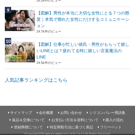
28.2k件のビュー
【図解】男性が本当に大切な女性にとる７つの態
度｜本気で惚れた女性にだけするコミュニケーシ
ョン
24.7k件のビュー
【図解】仕事が忙しい彼氏・男性がもらって嬉し
いLINEとは？疲れてる時に嬉しい言葉魔法の
LINE
24.5k件のビュー
人気記事ランキングはこちら
サイトマップ
会社概要
お問い合わせ
シリコンバレー用語集
返品＆交換について
お支払い方法＆送料について
購入の流れ
登録商標について
特定商取引法に基づく表記
フリーベット
©Copyright2026
parcy's note(パーシーズノート)
.All Rights Reserved.