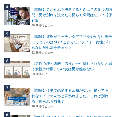
【図解】男が別れを決意するときはこの８つの瞬
間！男が別れを決めたら揺らぐ瞬間はない？【保
存版】
40.7k件のビュー
【図解】彼氏がマッチングアプリをやめない場合
ほっとくのはNG？こじらせアラフォー女性が知
らない対処法をチェック
32.2k件のビュー
【男性心理・図解】男性が一生離れられないと思
う女性の特徴。いい女は男が離さない
29.8k件のビュー
【図解】仕事で恋愛する余裕がない。構ってあげ
れなくてごめんねと言われました。これは別れ
る・振られる前兆？
28.3k件のビュー