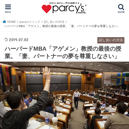
menu
search
HOME
parcy’sメソッド
話し合いの方法
ハーバードMBA「アゲメン」教授の最後の授業。「妻、パートナーの夢を尊重しなさい」
2019.07.02
話し合いの方法
ハーバードMBA「アゲメン」教授の最後の授
業。「妻、パートナーの夢を尊重しなさい」