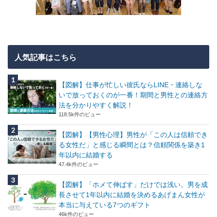
人気記事はこちら
【図解】仕事が忙しい彼氏ならLINE・連絡しな
いで放っておくのが一番！期間と男性との連絡方
法を分かりやすく解説！
118.5k件のビュー
【図解】【男性心理】男性が「この人は信頼でき
る女性だ」と感じる瞬間とは？信頼関係を築き1
年以内に結婚する
47.4k件のビュー
【図解】「ホメて伸ばす」だけでは浅い。男を成
長させて1年以内に結婚を決めるあげまん女性が
本当に与えている7つのギフト
46k件のビュー