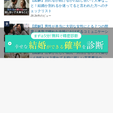
【図解】別れるか続けるかの話し合いで大事なこ
と！結婚か別れるか迷ってると言われた方へのチ
ェックリスト
28.2k件のビュー
【図解】男性が本当に大切な女性にとる７つの態
度｜本気で惚れた女性にだけするコミュニケーシ
ョン
24.7k件のビュー
【図解】仕事が忙しい彼氏・男性がもらって嬉し
いLINEとは？疲れてる時に嬉しい言葉魔法の
LINE
24.5k件のビュー
人気記事ランキングはこちら
サイトマップ
会社概要
お問い合わせ
シリコンバレー用語集