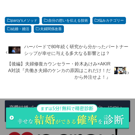
parcy’sメソッド
自分の想いを伝える技術
悩みカテゴリー
結婚・婚活
夫婦関係改善
ハーバードで80年続く研究から分かったパートナー
シップが幸せに与える多大なる影響とは？
【後編】夫婦修復カウンセラー・鈴木あけみ×AKIR
A対談『共働き夫婦のケンカの原因はこれだけ！だ
から外注せよ！』
恋愛結婚パーソナルトレーニング「parcy’s」につい
て