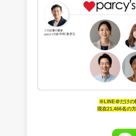
※LINE＠だけ
現在21,466名