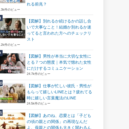
れる前兆？
8.3k件のビュー
【図解】別れるか続けるかの話し合
いで大事なこと！結婚か別れるか迷
ってると言われた方へのチェックリ
スト
8.2k件のビュー
【図解】男性が本当に大切な女性に
とる７つの態度｜本気で惚れた女性
にだけするコミュニケーション
24.7k件のビュー
【図解】仕事が忙しい彼氏・男性が
もらって嬉しいLINEとは？疲れてる
時に嬉しい言葉魔法のLINE
24.5k件のビュー
【図解】あのね、恋愛とは「子ども
の頃の親との関係」の再現なんだ
よ。母親との関係も大きく関わるん