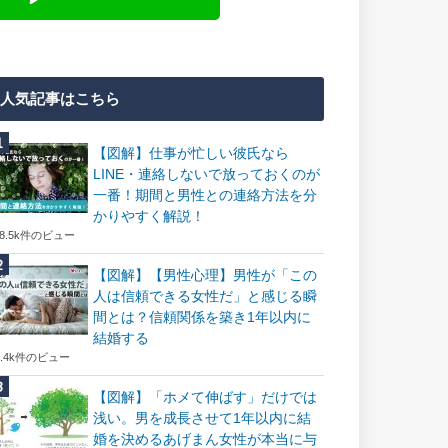
人気記事はこちら
【図解】仕事が忙しい彼氏なら
LINE・連絡しないで放っておくのが
一番！期間と男性との連絡方法を分
かりやすく解説！
18.5k件のビュー
【図解】【男性心理】男性が「この
人は信頼できる女性だ」と感じる瞬
間とは？信頼関係を築き1年以内に
結婚する
7.4k件のビュー
【図解】「ホメて伸ばす」だけでは
浅い。男を成長させて1年以内に結
婚を決めるあげまん女性が本当に与