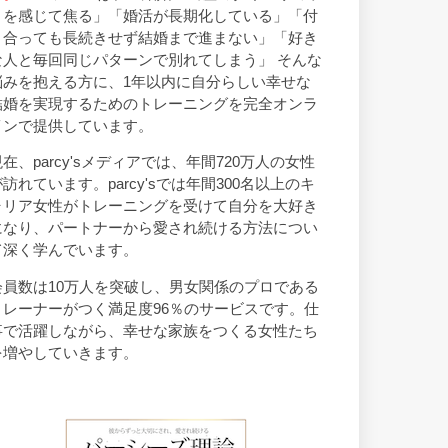
トを感じて焦る」「婚活が長期化している」「付
き合っても長続きせず結婚まで進まない」「好き
な人と毎回同じパターンで別れてしまう」 そんな
悩みを抱える方に、1年以内に自分らしい幸せな
結婚を実現するためのトレーニングを完全オンラ
インで提供しています。
現在、parcy'sメディアでは、年間720万人の女性
が訪れています。parcy'sでは年間300名以上のキ
ャリア女性がトレーニングを受けて自分を大好き
になり、パートナーから愛され続ける方法につい
て深く学んでいます。
会員数は10万人を突破し、男女関係のプロである
トレーナーがつく満足度96％のサービスです。仕
事で活躍しながら、幸せな家族をつくる女性たち
を増やしていきます。