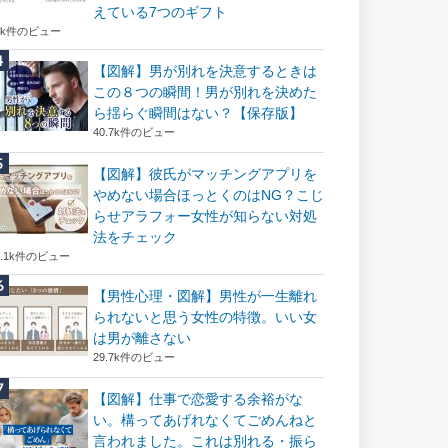
えている7つのギフト
6k件のビュー
【図解】男が別れを決意するときは
この８つの瞬間！男が別れを決めた
ら揺らぐ瞬間はない？【保存版】
40.7k件のビュー
【図解】彼氏がマッチングアプリを
やめない場合ほっとくのはNG？こじ
らせアラフォー女性が知らない対処
法をチェック
2.1k件のビュー
【男性心理・図解】男性が一生離れ
られないと思う女性の特徴。いい女
は男が離さない
29.7k件のビュー
【図解】仕事で恋愛する余裕がな
い。構ってあげれなくてごめんねと
言われました。これは別れる・振ら