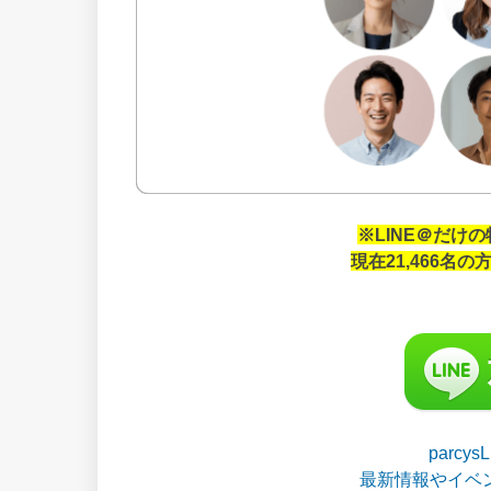
※LINE＠だけ
現在21,466名
parcy
最新情報やイベ