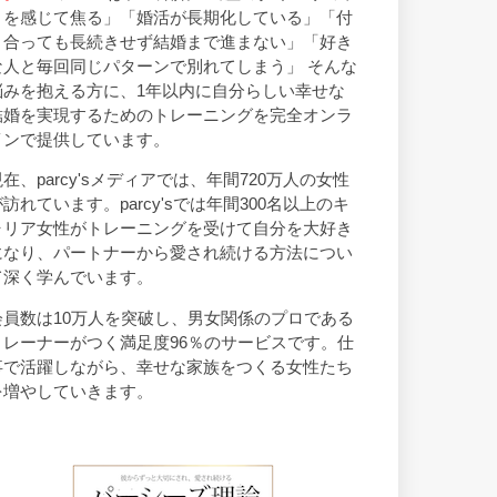
トを感じて焦る」「婚活が長期化している」「付
き合っても長続きせず結婚まで進まない」「好き
な人と毎回同じパターンで別れてしまう」 そんな
悩みを抱える方に、1年以内に自分らしい幸せな
結婚を実現するためのトレーニングを完全オンラ
インで提供しています。
現在、parcy'sメディアでは、年間720万人の女性
が訪れています。parcy'sでは年間300名以上のキ
ャリア女性がトレーニングを受けて自分を大好き
になり、パートナーから愛され続ける方法につい
て深く学んでいます。
会員数は10万人を突破し、男女関係のプロである
トレーナーがつく満足度96％のサービスです。仕
事で活躍しながら、幸せな家族をつくる女性たち
を増やしていきます。