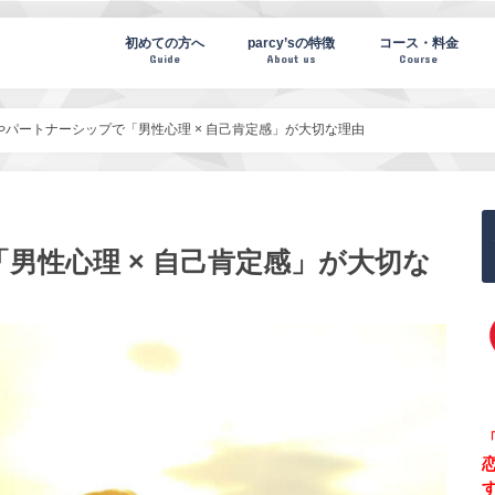
te(パーシーズノート)
初めての方へ
parcy’sの特徴
コース・料金
Guide
About us
Course
やパートナーシップで「男性心理 × 自己肯定感」が大切な理由
男性心理 × 自己肯定感」が大切な
「