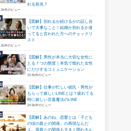
れる前兆？
8.2k件のビュー
【図解】別れるか続けるかの話し合
いで大事なこと！結婚か別れるか迷
ってると言われた方へのチェックリ
スト
8.2k件のビュー
【図解】男性が本当に大切な女性に
とる７つの態度｜本気で惚れた女性
にだけするコミュニケーション
24.5k件のビュー
【図解】仕事が忙しい彼氏・男性が
もらって嬉しいLINEとは？疲れてる
時に嬉しい言葉魔法のLINE
24.5k件のビュー
【図解】あのね、恋愛とは「子ども
の頃の親との関係」の再現なんだ
よ。母親との関係も大きく関わるん