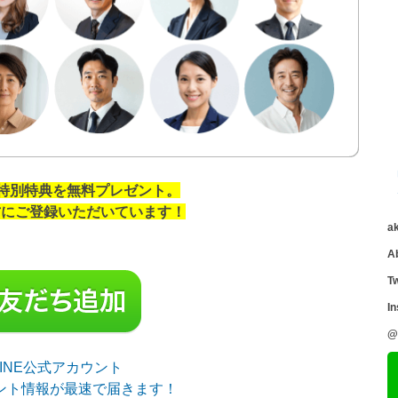
の特別特典を無料プレゼント。
の方にご登録いただいています！
a
A
Tw
I
@
sLINE公式アカウント
ント情報が最速で届きます！