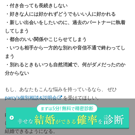
・付き合っても長続きしない
・好きな人には好かれずどうでもいい人に好かれる
・新しい出会いをしたいのに、過去のパートナーに執着
してしまう
・都合のいい関係やこじらせてしまう
・いつも相手から一方的な別れや音信不通で終わってし
まう
・別れるときもいつも自然消滅で、何がダメだったのか
分からない
もし、あなたもこんな悩みを持っているなら、 ぜひ
parcy's個別相談&説明会
を受けてほしい。
parcy'sで学べば、彼が思わず絶対に結婚したい、君以外
には考えられないというくらい深い信頼関係を築き必ず
結婚できるようになる。