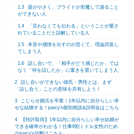
1.3
器が小さく、プライドが邪魔して謝ること
ができない人
1.4
「言わなくても伝わる」ということが愛さ
れていることだと誤解している人
1.5
本音や感情を出すのが恐くて、理論武装し
てしまう人
1.6
話し合いで、「相手がどう感じたか」では
なく「何を話したか」に重きを置いてしまう人
2
話し合いができない彼氏・男性とは、まず
「話し合う」ことの意味を共有しよう！
3
こじらせ婚活を卒業！1年以内に自分らしい幸
せな結婚する！parcy's個別相談&説明会はこちら
4
【特許取得】1年以内に自分らしい幸せ結婚が
できる確率がわかる！仕事9割ミドル女性のため
のparcy's診断はこちら