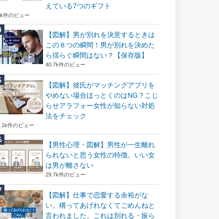
えている7つのギフト
6k件のビュー
【図解】男が別れを決意するときは
この８つの瞬間！男が別れを決めた
ら揺らぐ瞬間はない？【保存版】
40.7k件のビュー
【図解】彼氏がマッチングアプリを
やめない場合ほっとくのはNG？こじ
らせアラフォー女性が知らない対処
法をチェック
2.1k件のビュー
【男性心理・図解】男性が一生離れ
られないと思う女性の特徴。いい女
は男が離さない
29.7k件のビュー
【図解】仕事で恋愛する余裕がな
い。構ってあげれなくてごめんねと
言われました。これは別れる・振ら