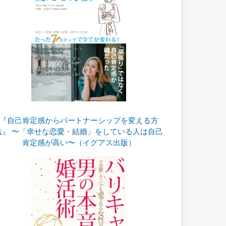
『自己肯定感からパートナーシップを変える方
法』 〜「幸せな恋愛・結婚」をしている人は自己
肯定感が高い〜（イグアス出版）