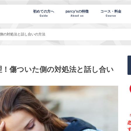
te(パーシーズノート)
初めての方へ
parcy’sの特徴
コース・料金
Guide
About us
Course
側の対処法と話し合いの方法
理！傷ついた側の対処法と話し合い
「