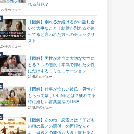
れる前兆？
8.2k件のビュー
【図解】別れるか続けるかの話し合
いで大事なこと！結婚か別れるか迷
ってると言われた方へのチェックリ
スト
8.2k件のビュー
【図解】男性が本当に大切な女性に
とる７つの態度｜本気で惚れた女性
にだけするコミュニケーション
24.6k件のビュー
【図解】仕事が忙しい彼氏・男性が
もらって嬉しいLINEとは？疲れてる
時に嬉しい言葉魔法のLINE
24.5k件のビュー
【図解】あのね、恋愛とは「子ども
の頃の親との関係」の再現なんだ
よ。母親との関係も大きく関わるん