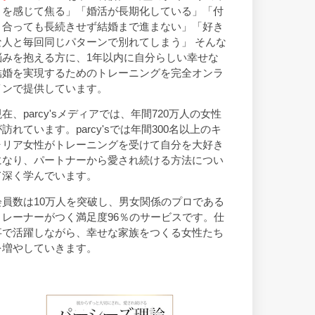
トを感じて焦る」「婚活が長期化している」「付
き合っても長続きせず結婚まで進まない」「好き
な人と毎回同じパターンで別れてしまう」 そんな
悩みを抱える方に、1年以内に自分らしい幸せな
結婚を実現するためのトレーニングを完全オンラ
インで提供しています。
現在、parcy'sメディアでは、年間720万人の女性
が訪れています。parcy'sでは年間300名以上のキ
ャリア女性がトレーニングを受けて自分を大好き
になり、パートナーから愛され続ける方法につい
て深く学んでいます。
会員数は10万人を突破し、男女関係のプロである
トレーナーがつく満足度96％のサービスです。仕
事で活躍しながら、幸せな家族をつくる女性たち
を増やしていきます。