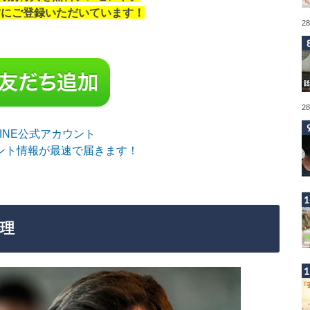
の方にご登録いただいています！
2
2
sLINE公式アカウント
ント情報が最速で届きます！
理