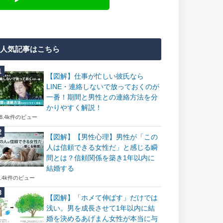
人気記事はこちら
【図解】仕事が忙しい彼氏なら
LINE・連絡しないで放っておくのが
一番！期間と男性との連絡方法を分
かりやすく解説！
18.4k件のビュー
【図解】【男性心理】男性が「この
人は信頼できる女性だ」と感じる瞬
間とは？信頼関係を築き1年以内に
結婚する
7.4k件のビュー
【図解】「ホメて伸ばす」だけでは
浅い。男を成長させて1年以内に結
婚を決めるあげまん女性が本当に与