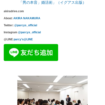
「男の本音」婚活術」（イグアス出版）
akiradrive.com
About:
AKIRA NAKAMURA
Twitter:
@parcys_official
Instagram
@parcys_official
@LINE
parcy's@LINE