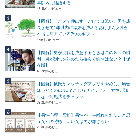
年以内に結婚する
47.4k件のビュー
【図解】「ホメて伸ばす」だけでは浅い。男を成
長させて1年以内に結婚を決めるあげまん女性が
本当に与えている7つのギフト
46k件のビュー
【図解】男が別れを決意するときはこの８つの瞬
間！男が別れを決めたら揺らぐ瞬間はない？【保
存版】
40.7k件のビュー
【図解】彼氏がマッチングアプリをやめない場合
ほっとくのはNG？こじらせアラフォー女性が知
らない対処法をチェック
32.2k件のビュー
【男性心理・図解】男性が一生離れられないと思
う女性の特徴。いい女は男が離さない
29.8k件のビュー