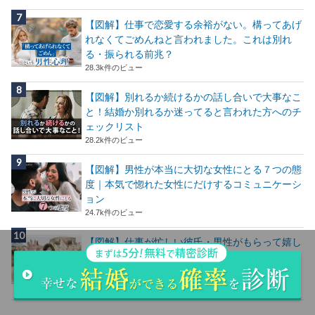
【図解】仕事で恋愛する余裕がない。構ってあげ
れなくてごめんねと言われました。これは別れ
る・振られる前兆？
28.3k件のビュー
【図解】別れるか続けるかの話し合いで大事なこ
と！結婚か別れるか迷ってると言われた方へのチ
ェックリスト
28.2k件のビュー
【図解】男性が本当に大切な女性にとる７つの態
度｜本気で惚れた女性にだけするコミュニケーシ
ョン
24.7k件のビュー
【図解】仕事が忙しい彼氏・男性がもらって嬉し
いLINEとは？疲れてる時に嬉しい言葉魔法の
LINE
24.5k件のビュー