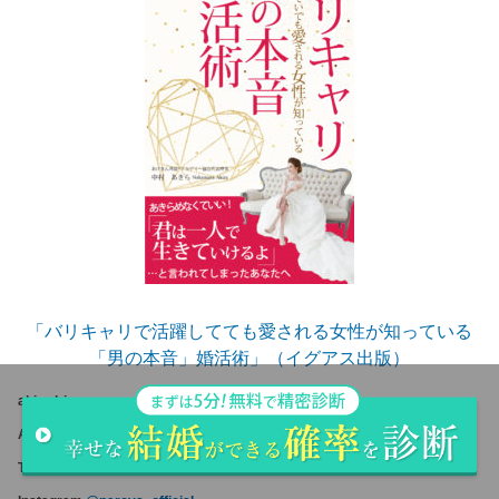
「バリキャリで活躍してても愛される女性が知っている
「男の本音」婚活術」（イグアス出版）
akiradrive.com
About:
AKIRA NAKAMURA
Twitter:
@parcys_official