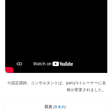
※認定講師、コンサルタントは、parcy’sトレーナーに名
称が変更されました。
目次
[
非表示
]