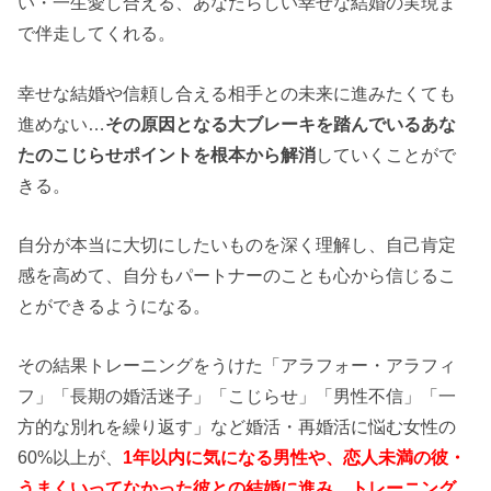
い・一生愛し合える、あなたらしい幸せな結婚の実現ま
で伴走してくれる。
幸せな結婚や信頼し合える相手との未来に進みたくても
進めない…
その原因となる大ブレーキを踏んでいるあな
たのこじらせポイントを根本から解消
していくことがで
きる。
自分が本当に大切にしたいものを深く理解し、自己肯定
感を高めて、自分もパートナーのことも心から信じるこ
とができるようになる。
その結果トレーニングをうけた「アラフォー・アラフィ
フ」「長期の婚活迷子」「こじらせ」「男性不信」「一
方的な別れを繰り返す」など婚活・再婚活に悩む女性の
60%以上が、
1年以内に気になる男性や、恋人未満の彼・
うまくいってなかった彼との結婚に進み、トレーニング