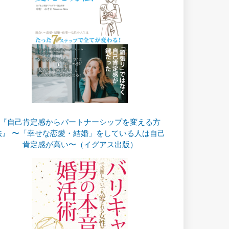
『自己肯定感からパートナーシップを変える方
法』 〜「幸せな恋愛・結婚」をしている人は自己
肯定感が高い〜（イグアス出版）