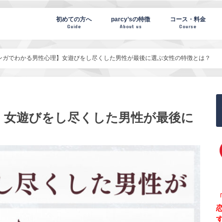
te(パーシーズノート)
初めての方へ
parcy’sの特徴
コース・料金
Guide
About us
Course
ンガでわかる男性心理】女遊びをし尽くした男性が最後に選ぶ女性の特徴とは？
】女遊びをし尽くした男性が最後に
「