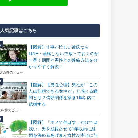
人気記事はこちら
【図解】仕事が忙しい彼氏なら
LINE・連絡しないで放っておくのが
一番！期間と男性との連絡方法を分
かりやすく解説！
18.5k件のビュー
【図解】【男性心理】男性が「この
人は信頼できる女性だ」と感じる瞬
間とは？信頼関係を築き1年以内に
結婚する
7.4k件のビュー
【図解】「ホメて伸ばす」だけでは
浅い。男を成長させて1年以内に結
婚を決めるあげまん女性が本当に与