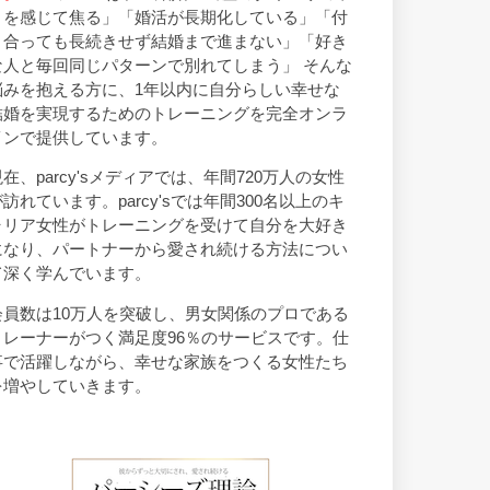
トを感じて焦る」「婚活が長期化している」「付
き合っても長続きせず結婚まで進まない」「好き
な人と毎回同じパターンで別れてしまう」 そんな
悩みを抱える方に、1年以内に自分らしい幸せな
結婚を実現するためのトレーニングを完全オンラ
インで提供しています。
現在、parcy'sメディアでは、年間720万人の女性
が訪れています。parcy'sでは年間300名以上のキ
ャリア女性がトレーニングを受けて自分を大好き
になり、パートナーから愛され続ける方法につい
て深く学んでいます。
会員数は10万人を突破し、男女関係のプロである
トレーナーがつく満足度96％のサービスです。仕
事で活躍しながら、幸せな家族をつくる女性たち
を増やしていきます。