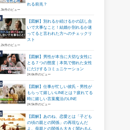
れる前兆？
8.3k件のビュー
【図解】別れるか続けるかの話し合
いで大事なこと！結婚か別れるか迷
ってると言われた方へのチェックリ
スト
8.2k件のビュー
【図解】男性が本当に大切な女性に
とる７つの態度｜本気で惚れた女性
にだけするコミュニケーション
24.6k件のビュー
【図解】仕事が忙しい彼氏・男性が
もらって嬉しいLINEとは？疲れてる
時に嬉しい言葉魔法のLINE
24.5k件のビュー
【図解】あのね、恋愛とは「子ども
の頃の親との関係」の再現なんだ
よ。母親との関係も大きく関わるん