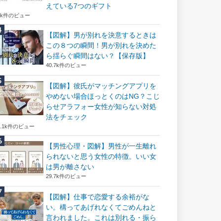
えている7つのギフト
6k件のビュー
【図解】男が別れを決意するときは
この８つの瞬間！男が別れを決めた
ら揺らぐ瞬間はない？【保存版】
40.7k件のビュー
【図解】彼氏がマッチングアプリを
やめない場合ほっとくのはNG？こじ
らせアラフォー女性が知らない対処
法をチェック
2.1k件のビュー
【男性心理・図解】男性が一生離れ
られないと思う女性の特徴。いい女
は男が離さない
29.7k件のビュー
【図解】仕事で恋愛する余裕がな
い。構ってあげれなくてごめんねと
言われました。これは別れる・振ら