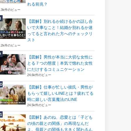
れる前兆？
8.3k件のビュー
【図解】別れるか続けるかの話し合
いで大事なこと！結婚か別れるか迷
ってると言われた方へのチェックリ
スト
8.2k件のビュー
【図解】男性が本当に大切な女性に
とる７つの態度｜本気で惚れた女性
にだけするコミュニケーション
24.6k件のビュー
【図解】仕事が忙しい彼氏・男性が
もらって嬉しいLINEとは？疲れてる
時に嬉しい言葉魔法のLINE
24.5k件のビュー
【図解】あのね、恋愛とは「子ども
の頃の親との関係」の再現なんだ
よ。母親との関係も大きく関わるん