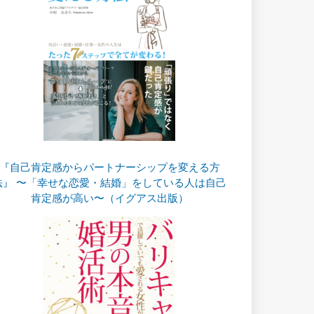
『自己肯定感からパートナーシップを変える方
法』 〜「幸せな恋愛・結婚」をしている人は自己
肯定感が高い〜（イグアス出版）