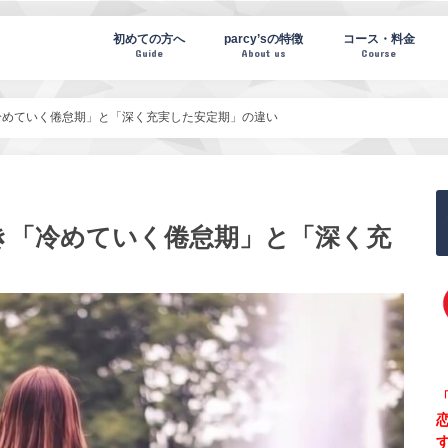
te(パーシーズノート)
初めての方へ
parcy’sの特徴
コース・料金
Guide
About us
Course
冷めていく倦怠期」と「深く充実した安定期」の違い
き「冷めていく倦怠期」と「深く充
「