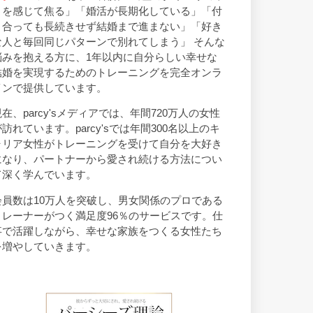
トを感じて焦る」「婚活が長期化している」「付
き合っても長続きせず結婚まで進まない」「好き
な人と毎回同じパターンで別れてしまう」 そんな
悩みを抱える方に、1年以内に自分らしい幸せな
結婚を実現するためのトレーニングを完全オンラ
インで提供しています。
現在、parcy'sメディアでは、年間720万人の女性
が訪れています。parcy'sでは年間300名以上のキ
ャリア女性がトレーニングを受けて自分を大好き
になり、パートナーから愛され続ける方法につい
て深く学んでいます。
会員数は10万人を突破し、男女関係のプロである
トレーナーがつく満足度96％のサービスです。仕
事で活躍しながら、幸せな家族をつくる女性たち
を増やしていきます。