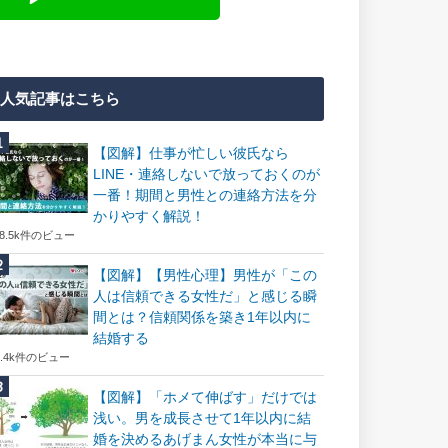
人気記事はこちら
【図解】仕事が忙しい彼氏なら
LINE・連絡しないで放っておくのが
一番！期間と男性との連絡方法を分
かりやすく解説！
18.5k件のビュー
【図解】【男性心理】男性が「この
人は信頼できる女性だ」と感じる瞬
間とは？信頼関係を築き1年以内に
結婚する
7.4k件のビュー
【図解】「ホメて伸ばす」だけでは
浅い。男を成長させて1年以内に結
婚を決めるあげまん女性が本当に与