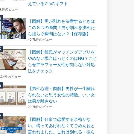
えている7つのギフト
6k件のビュー
【図解】男が別れを決意するときは
この８つの瞬間！男が別れを決めた
ら揺らぐ瞬間はない？【保存版】
40.7k件のビュー
【図解】彼氏がマッチングアプリを
やめない場合ほっとくのはNG？こじ
らせアラフォー女性が知らない対処
法をチェック
2.1k件のビュー
【男性心理・図解】男性が一生離れ
られないと思う女性の特徴。いい女
は男が離さない
29.7k件のビュー
【図解】仕事で恋愛する余裕がな
い。構ってあげれなくてごめんねと
言われました。これは別れる・振ら