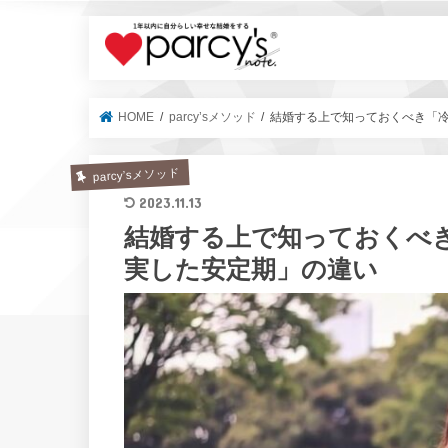
parcy's no
HOME
parcy’sメソッド
結婚する上で知っておくべき「
parcy’sメソッド
2023.11.13
結婚する上で知っておくべ
実した安定期」の違い