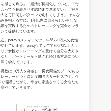
トを感じて焦る」「婚活が長期化している」「付
き合っても長続きせず結婚まで進まない」「好き
な人と毎回同じパターンで別れてしまう」 そんな
悩みを抱える方に、1年以内に自分らしい幸せな
結婚を実現するためのトレーニングを完全オンラ
インで提供しています。
現在、parcy'sメディアでは、年間720万人の女性
が訪れています。parcy'sでは年間300名以上のキ
ャリア女性がトレーニングを受けて自分を大好き
になり、パートナーから愛され続ける方法につい
て深く学んでいます。
会員数は10万人を突破し、男女関係のプロである
トレーナーがつく満足度96％のサービスです。仕
事で活躍しながら、幸せな家族をつくる女性たち
を増やしていきます。