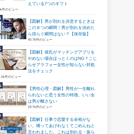
えている7つのギフト
6k件のビュー
【図解】男が別れを決意するときは
この８つの瞬間！男が別れを決めた
ら揺らぐ瞬間はない？【保存版】
40.7k件のビュー
【図解】彼氏がマッチングアプリを
やめない場合ほっとくのはNG？こじ
らせアラフォー女性が知らない対処
法をチェック
2.1k件のビュー
【男性心理・図解】男性が一生離れ
られないと思う女性の特徴。いい女
は男が離さない
29.7k件のビュー
【図解】仕事で恋愛する余裕がな
い。構ってあげれなくてごめんねと
言われました。これは別れる・振ら