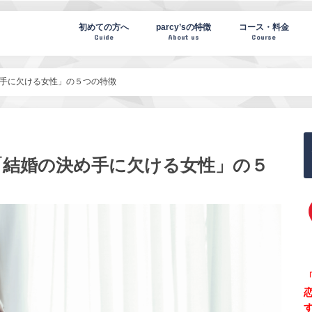
te(パーシーズノート)
初めての方へ
parcy’sの特徴
コース・料金
Guide
About us
Course
手に欠ける女性」の５つの特徴
「結婚の決め手に欠ける女性」の５
「