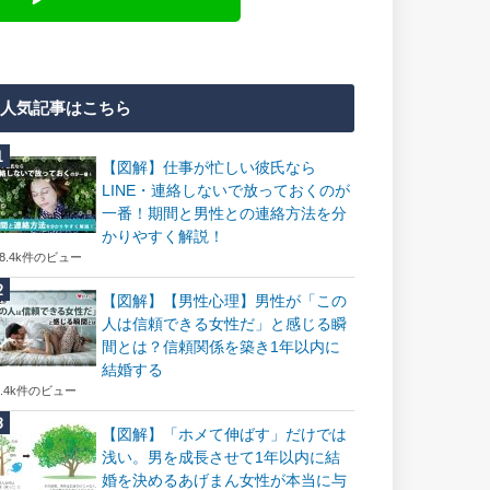
人気記事はこちら
【図解】仕事が忙しい彼氏なら
LINE・連絡しないで放っておくのが
一番！期間と男性との連絡方法を分
かりやすく解説！
18.4k件のビュー
【図解】【男性心理】男性が「この
人は信頼できる女性だ」と感じる瞬
間とは？信頼関係を築き1年以内に
結婚する
7.4k件のビュー
【図解】「ホメて伸ばす」だけでは
浅い。男を成長させて1年以内に結
婚を決めるあげまん女性が本当に与