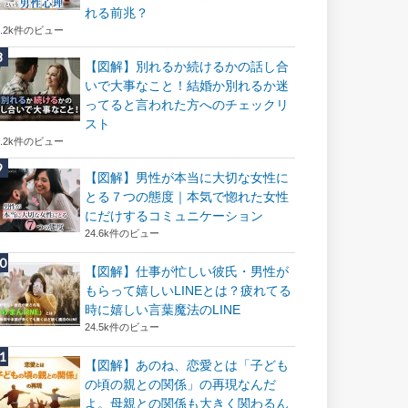
れる前兆？
8.2k件のビュー
【図解】別れるか続けるかの話し合
いで大事なこと！結婚か別れるか迷
ってると言われた方へのチェックリ
スト
8.2k件のビュー
【図解】男性が本当に大切な女性に
とる７つの態度｜本気で惚れた女性
にだけするコミュニケーション
24.6k件のビュー
【図解】仕事が忙しい彼氏・男性が
もらって嬉しいLINEとは？疲れてる
時に嬉しい言葉魔法のLINE
24.5k件のビュー
【図解】あのね、恋愛とは「子ども
の頃の親との関係」の再現なんだ
よ。母親との関係も大きく関わるん