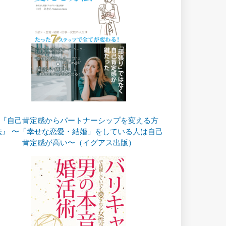
『自己肯定感からパートナーシップを変える方
法』 〜「幸せな恋愛・結婚」をしている人は自己
肯定感が高い〜（イグアス出版）