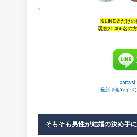
※LINE＠だけ
現在21,466名
parcy
最新情報やイベ
そもそも男性が結婚の決め手