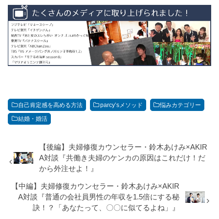
自己肯定感を高める方法
parcy’sメソッド
悩みカテゴリー
結婚・婚活
【後編】夫婦修復カウンセラー・鈴木あけみ×AKIR
A対談『共働き夫婦のケンカの原因はこれだけ！だ
から外注せよ！』
【中編】夫婦修復カウンセラー・鈴木あけみ×AKIR
A対談『普通の会社員男性の年収を1.5倍にする秘
訣！？「あなたって、〇〇に似てるよね」』