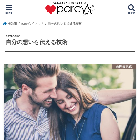
menu
search
HOME
parcy’sメソッド
自分の想いを伝える技術
自分の想いを伝える技術
自己肯定感