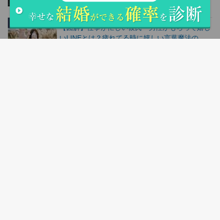
24.7k件のビュー
【図解】仕事が忙しい彼氏・男性がもらって嬉し
いLINEとは？疲れてる時に嬉しい言葉魔法の
LINE
24.5k件のビュー
人気記事ランキングはこちら
サイトマップ
会社概要
お問い合わせ
シリコンバレー用語集
返品＆交換について
お支払い方法＆送料について
購入の流れ
登録商標について
特定商取引法に基づく表記
フリーベット
©Copyright2026
parcy's note(パーシーズノート)
.All Rights Reserved.