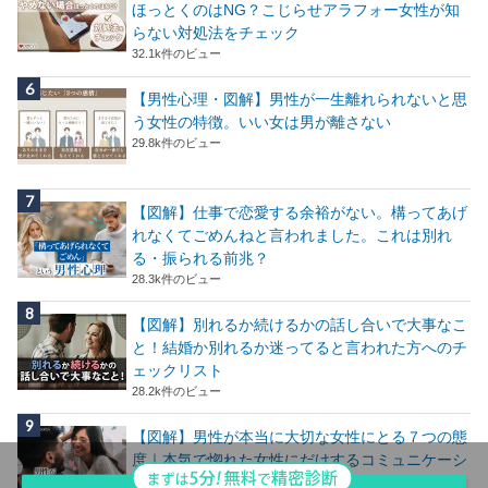
ほっとくのはNG？こじらせアラフォー女性が知
らない対処法をチェック
32.1k件のビュー
【男性心理・図解】男性が一生離れられないと思
う女性の特徴。いい女は男が離さない
29.8k件のビュー
【図解】仕事で恋愛する余裕がない。構ってあげ
れなくてごめんねと言われました。これは別れ
る・振られる前兆？
28.3k件のビュー
【図解】別れるか続けるかの話し合いで大事なこ
と！結婚か別れるか迷ってると言われた方へのチ
ェックリスト
28.2k件のビュー
【図解】男性が本当に大切な女性にとる７つの態
度｜本気で惚れた女性にだけするコミュニケーシ
ョン