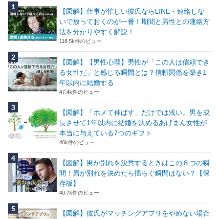
【図解】仕事が忙しい彼氏ならLINE・連絡しな
いで放っておくのが一番！期間と男性との連絡方
法を分かりやすく解説！
118.5k件のビュー
【図解】【男性心理】男性が「この人は信頼でき
る女性だ」と感じる瞬間とは？信頼関係を築き1
年以内に結婚する
47.4k件のビュー
【図解】「ホメて伸ばす」だけでは浅い。男を成
長させて1年以内に結婚を決めるあげまん女性が
本当に与えている7つのギフト
46k件のビュー
【図解】男が別れを決意するときはこの８つの瞬
間！男が別れを決めたら揺らぐ瞬間はない？【保
存版】
40.7k件のビュー
【図解】彼氏がマッチングアプリをやめない場合