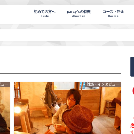
te(パーシーズノート)
初めての方へ
parcy’sの特徴
コース・料金
Guide
About us
Course
ビュー
対談・インタビュー
「