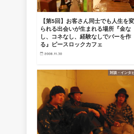
【第5回】お客さん同士でも人生を
られる出会いが生まれる場所『金な
し、コネなし、経験なしでバーを作
る』ピースロックカフェ
2008.11.30
中村あきらです。 僕のまわりには面白い人がいっぱ
ます。インタビューをしていきたいと思います ※こ
対談・インタ
ぼくが23歳ドリームワークカレッジ をしていたとき
ンタビューしたものです。 彼らは７ヶ月で金なし、
なし、経験…