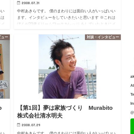
2008.07.31
いい
中村あきらです。 僕のまわりには面白い人がいっぱいい
れは
ます。インタビューをしていきたいと思います ※これは
にイ
ぼくが23歳ドリームワークカレッジ をしていたときにイ
なこ
ンタビューしたものです。 学生時代、社会人、様々なこ
ビュー
対談・インタビュー
とを経験し…
a
A
Tw
I
o
【第1回】夢は家族づくり Murabito
@
株式会社清水明夫
2008.07.29
いい
中村あきらです。 僕のまわりには面白い人がいっぱいい