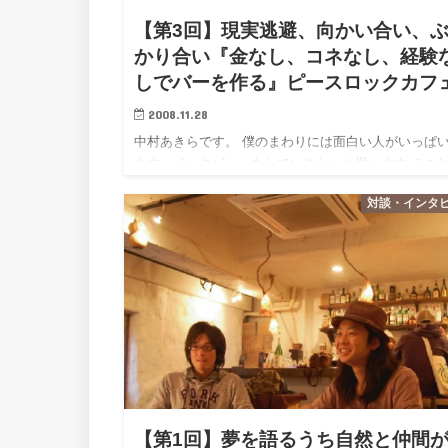
【第3回】現実逃避、向かい合い、
かり合い『金なし、コネなし、経験
しでバーを作る』ピースロックカフ
2008.11.28
中村あきらです。 僕のまわりには面白い人がいっぱ
ます。インタビューをしていきたいと思います ※こ
ぼくが23歳ドリームワークカレッジ をしていたとき
対談・インタ
ンタビューしたものです。 彼らは７ヶ月で金なし、
なし、経験…
【第1回】夢を語るうち自然と仲間