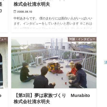
経
株式会社清水明夫
カ
2008.08.10
中村あきらです。 僕のまわりには面白い人がいっぱいい
ます。インタビューをしていきたいと思います ※これは
ぼくが23歳ドリームワークカレッジ をしていたときにイ
いい
ンタビューしたものです。 学生時代、社会人、様々なこ
れは
ビュー
対談・インタビュー
とを経験し…
にイ
コネ
o
【第3回】夢は家族づくり Murabito
株式会社清水明夫