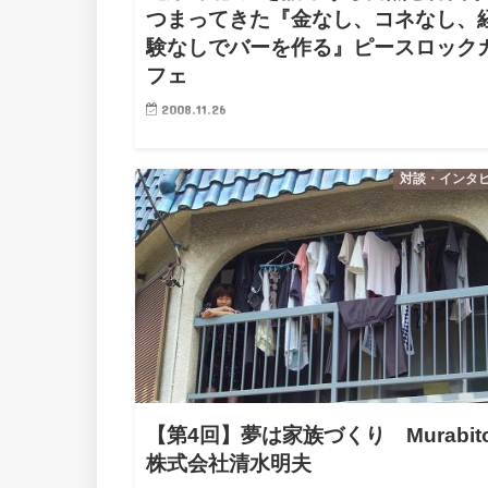
つまってきた『金なし、コネなし、
験なしでバーを作る』ピースロック
フェ
2008.11.26
中村あきらです。 僕のまわりには面白い人がいっぱ
ます。インタビューをしていきたいと思います ※こ
対談・インタ
ぼくが23歳ドリームワークカレッジ をしていたとき
ンタビューしたものです。 彼らは７ヶ月で金なし、
なし、経験…
【第4回】夢は家族づくり Murabit
株式会社清水明夫