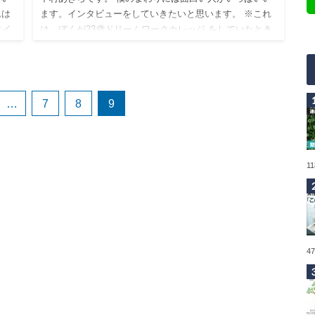
れは
ます。インタビューをしていきたいと思います。 ※これ
にイ
は、ぼくが23歳ドリームワークカレッジ をしていたとき
なこ
にインタビューしたものです。 学生時代、社会人、様々
なことを経…
…
7
8
9
1
4