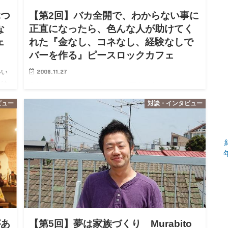
ぶつ
【第2回】バカ全開で、わからない事に
な
正直になったら、色んな人が助けてく
ェ
れた『金なし、コネなし、経験なしで
バーを作る』ピースロックカフェ
2008.11.27
いい
れは
中村あきらです。 僕のまわりには面白い人がいっぱいい
にイ
ます。インタビューをしていきたいと思います ※これは
ビュー
対談・インタビュー
コネ
ぼくが23歳ドリームワークカレッジ をしていたときにイ
ンタビューしたものです。 彼らは７ヶ月で金なし、コネ
なし、経験…
があ
【第5回】夢は家族づくり Murabito