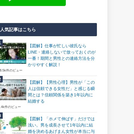
人気記事はこちら
【図解】仕事が忙しい彼氏なら
LINE・連絡しないで放っておくのが
一番！期間と男性との連絡方法を分
かりやすく解説！
18.5k件のビュー
【図解】【男性心理】男性が「この
人は信頼できる女性だ」と感じる瞬
間とは？信頼関係を築き1年以内に
結婚する
7.4k件のビュー
【図解】「ホメて伸ばす」だけでは
浅い。男を成長させて1年以内に結
婚を決めるあげまん女性が本当に与