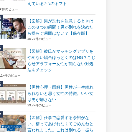
えている7つのギフト
6k件のビュー
【図解】男が別れを決意するときは
この８つの瞬間！男が別れを決めた
ら揺らぐ瞬間はない？【保存版】
40.7k件のビュー
【図解】彼氏がマッチングアプリを
やめない場合ほっとくのはNG？こじ
らせアラフォー女性が知らない対処
法をチェック
2.1k件のビュー
【男性心理・図解】男性が一生離れ
られないと思う女性の特徴。いい女
は男が離さない
29.7k件のビュー
【図解】仕事で恋愛する余裕がな
い。構ってあげれなくてごめんねと
言われました。これは別れる・振ら