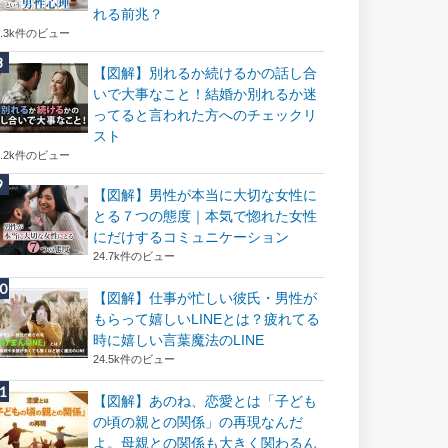
れる前兆？
8.3k件のビュー
【図解】別れるか続けるかの話し合
いで大事なこと！結婚か別れるか迷
ってると言われた方へのチェックリ
スト
8.2k件のビュー
【図解】男性が本当に大切な女性に
とる７つの態度｜本気で惚れた女性
にだけするコミュニケーション
24.7k件のビュー
【図解】仕事が忙しい彼氏・男性が
もらって嬉しいLINEとは？疲れてる
時に嬉しい言葉魔法のLINE
24.5k件のビュー
【図解】あのね、恋愛とは「子ども
の頃の親との関係」の再現なんだ
よ。母親との関係も大きく関わるん