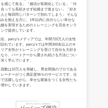
トを感じて焦る」「婚活が長期化している」「付
き合っても長続きせず結婚まで進まない」「好き
な人と毎回同じパターンで別れてしまう」 そんな
悩みを抱える方に、1年以内に自分らしい幸せな
結婚を実現するためのトレーニングを完全オンラ
インで提供しています。
現在、parcy'sメディアでは、年間720万人の女性
が訪れています。parcy'sでは年間300名以上のキ
ャリア女性がトレーニングを受けて自分を大好き
になり、パートナーから愛され続ける方法につい
て深く学んでいます。
会員数は10万人を突破し、男女関係のプロである
トレーナーがつく満足度96％のサービスです。仕
事で活躍しながら、幸せな家族をつくる女性たち
を増やしていきます。