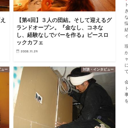
変え
【第4回】３人の団結。そして迎えるグ
ランドオープン。『金なし、コネな
し、経験なしでバーを作る』ピースロ
ックカフェ
2008.11.29
いい
中村あきらです。 僕のまわりには面白い人がいっぱいい
れは
ます。インタビューをしていきたいと思います ※これは
ビュー
対談・インタビュー
にイ
ぼくが23歳ドリームワークカレッジ をしていたときにイ
コネ
ンタビューしたものです。 彼らは７ヶ月で金なし、コネ
なし、経験…