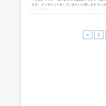
ます。インタビューをしていきたいと思います ※こ
ぼくが23歳ドリームワークカレッジ をしていたとき
ンタビューしたものです。 学生時代、社会人、様々
とを経験し…
<
1