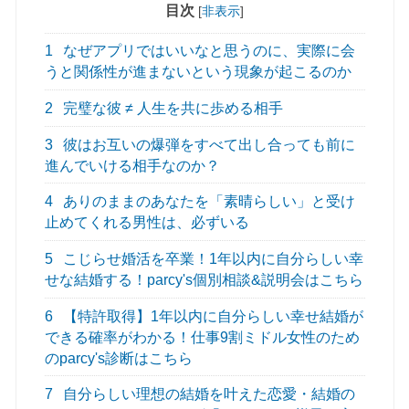
目次
[
非表示
]
1
なぜアプリではいいなと思うのに、実際に会
うと関係性が進まないという現象が起こるのか
2
完璧な彼 ≠ 人生を共に歩める相手
3
彼はお互いの爆弾をすべて出し合っても前に
進んでいける相手なのか？
4
ありのままのあなたを「素晴らしい」と受け
止めてくれる男性は、必ずいる
5
こじらせ婚活を卒業！1年以内に自分らしい幸
せな結婚する！parcy's個別相談&説明会はこちら
6
【特許取得】1年以内に自分らしい幸せ結婚が
できる確率がわかる！仕事9割ミドル女性のため
のparcy's診断はこちら
7
自分らしい理想の結婚を叶えた恋愛・結婚の