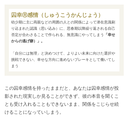
囚幸Ⓡ感情（しゅうこうかんじょう）
幼少期に主に両親などの周囲の人との関係によって潜在意識刷
り込まれた認識（思い込み）に、思春期以降繰り返される自己
否定が合わさることで作られる、無意識にやってしまう
「幸せ
からの逃げ癖）」。
「自分には無理」と決めつけて、よりよい未来に向けた選択や
挑戦できない、幸せな方向に進めないブレーキとして働いてし
まう
この囚幸感情を持ったままだと、あなたは囚幸感情が投
影された現実しか見ることができず、彼の本音を聞くこ
とも受け入れることもできないまま、関係をこじらせ続
けることになっていしまう。