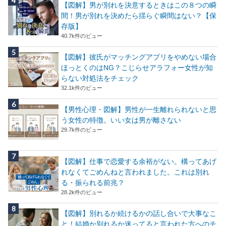
【図解】男が別れを決意するときはこの８つの瞬
間！男が別れを決めたら揺らぐ瞬間はない？【保
存版】
40.7k件のビュー
【図解】彼氏がマッチングアプリをやめない場合
ほっとくのはNG？こじらせアラフォー女性が知
らない対処法をチェック
32.1k件のビュー
【男性心理・図解】男性が一生離れられないと思
う女性の特徴。いい女は男が離さない
29.7k件のビュー
【図解】仕事で恋愛する余裕がない。構ってあげ
れなくてごめんねと言われました。これは別れ
る・振られる前兆？
28.2k件のビュー
【図解】別れるか続けるかの話し合いで大事なこ
と！結婚か別れるか迷ってると言われた方へのチ