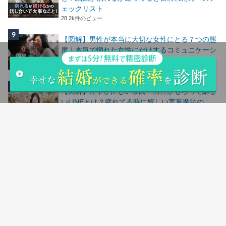
ェックリスト
28.2k件のビュー
【図解】男性が本当に大切な女性にとる７つの態
度｜本気で惚れた女性にだけするコミュニケーシ
ョン
24.5k件のビュー
【図解】仕事が忙しい彼氏・男性がもらって嬉し
いLINEとは？疲れてる時に嬉しい言葉魔法の
LINE
24.5k件のビュー
人気記事ランキングはこちら
サイトマップ
会社概要
お問い合わせ
シリコンバレー用語集
返品＆交換について
お支払い方法＆送料について
購入の流れ