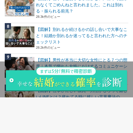
れなくてごめんねと言われました。これは別れ
る・振られる前兆？
28.3k件のビュー
【図解】別れるか続けるかの話し合いで大事なこ
と！結婚か別れるか迷ってると言われた方へのチ
ェックリスト
28.2k件のビュー
【図解】男性が本当に大切な女性にとる７つの態
度｜本気で惚れた女性にだけするコミュニケーシ
ョン
24.7k件のビュー
【図解】仕事が忙しい彼氏・男性がもらって嬉し
いLINEとは？疲れてる時に嬉しい言葉魔法の
LINE
24.5k件のビュー
人気記事ランキングはこちら