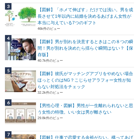
【図解】「ホメて伸ばす」だけでは浅い。男を成
長させて1年以内に結婚を決めるあげまん女性が
本当に与えている7つのギフト
46k件のビュー
【図解】男が別れを決意するときはこの８つの瞬
間！男が別れを決めたら揺らぐ瞬間はない？【保
存版】
40.7k件のビュー
【図解】彼氏がマッチングアプリをやめない場合
ほっとくのはNG？こじらせアラフォー女性が知
らない対処法をチェック
32.2k件のビュー
【男性心理・図解】男性が一生離れられないと思
う女性の特徴。いい女は男が離さない
29.8k件のビュー
【図解】仕事で恋愛する余裕がない。構ってあげ