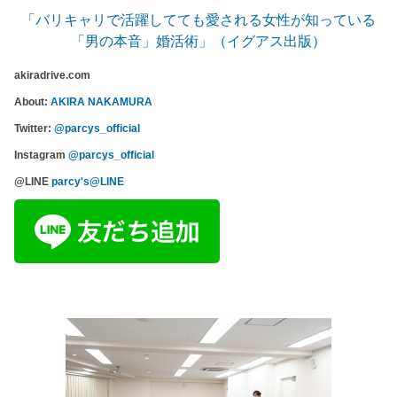
「バリキャリで活躍してても愛される女性が知っている
「男の本音」婚活術」（イグアス出版）
akiradrive.com
About:
AKIRA NAKAMURA
Twitter:
@parcys_official
Instagram
@parcys_official
@LINE
parcy's@LINE