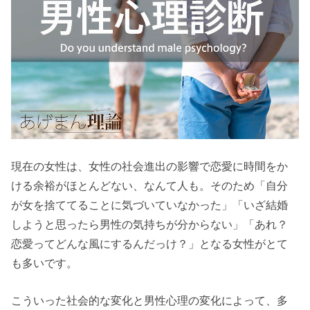
現在の女性は、女性の社会進出の影響で恋愛に時間をか
ける余裕がほとんどない、なんて人も。そのため「自分
が女を捨ててることに気づいていなかった」「いざ結婚
しようと思ったら男性の気持ちが分からない」「あれ？
恋愛ってどんな風にするんだっけ？」となる女性がとて
も多いです。
こういった社会的な変化と男性心理の変化によって、多