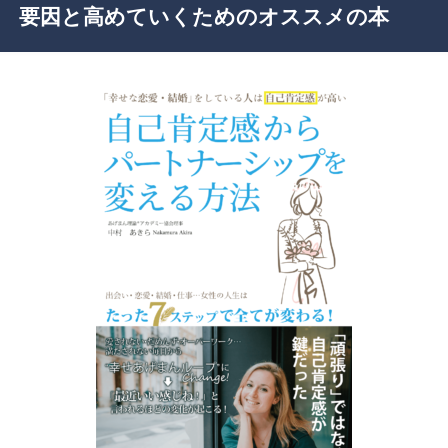
要因と高めていくためのオススメの本