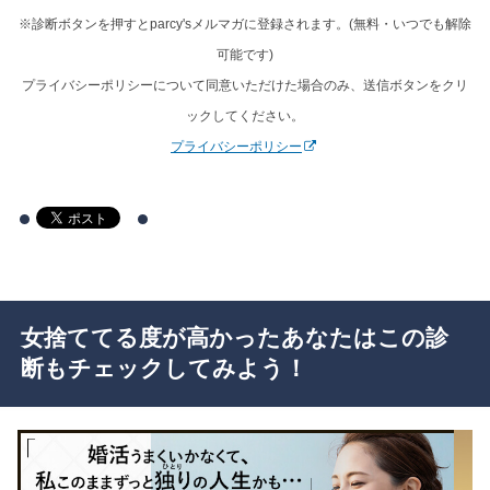
※診断ボタンを押すとparcy'sメルマガに登録されます。(無料・いつでも解除
可能です)
プライバシーポリシーについて同意いただけた場合のみ、送信ボタンをクリ
ックしてください。
プライバシーポリシー
女捨ててる度が高かったあなたはこの診
断もチェックしてみよう！