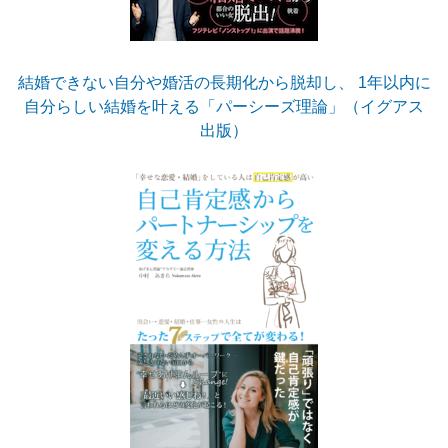
結婚できない自分や婚活の長期化から脱却し、 1年以内に
自分らしい結婚を叶える「パーシーズ理論」（イグアス
出版）