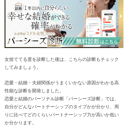
女捨ててる度を診断した後は、こちらの診断もチェック
してみましょう。
恋愛・結婚・夫婦関係がうまくいかない原因がわかる高
性能な診断を開発しました。
恋愛と結婚のパーソナル診断「パーシーズ診断」では、
自分がどんなパートナーシップのタイプかが分かり、周
りに比べてどのくらいパートナーシップ力が高いか低い
か分かります。