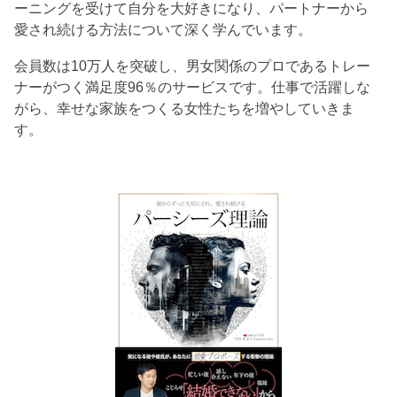
ーニングを受けて自分を大好きになり、パートナーから
愛され続ける方法について深く学んでいます。
会員数は10万人を突破し、男女関係のプロであるトレー
ナーがつく満足度96％のサービスです。仕事で活躍しな
がら、幸せな家族をつくる女性たちを増やしていきま
す。