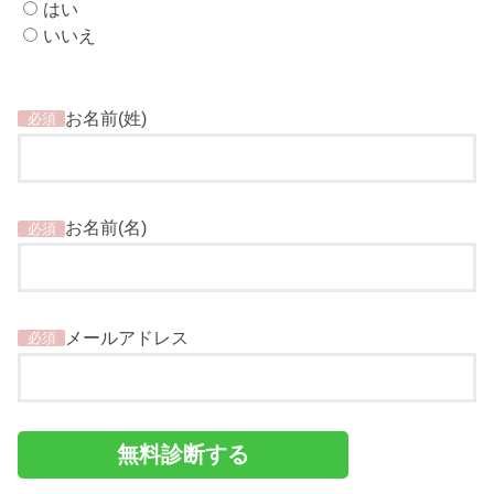
はい
いいえ
お名前(姓)
必須
お名前(名)
必須
メールアドレス
必須