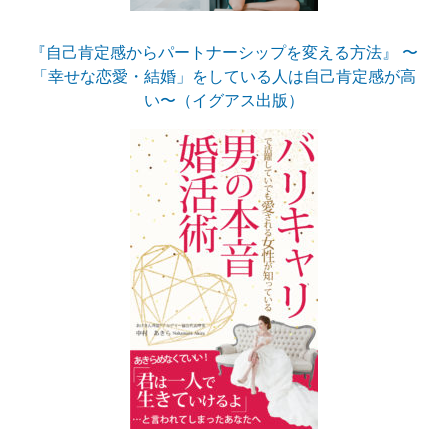
『自己肯定感からパートナーシップを変える方法』 〜
「幸せな恋愛・結婚」をしている人は自己肯定感が高
い〜（イグアス出版）