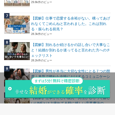
29.8k件のビュー
【図解】仕事で恋愛する余裕がない。構ってあげ
れなくてごめんねと言われました。これは別れ
る・振られる前兆？
28.3k件のビュー
【図解】別れるか続けるかの話し合いで大事なこ
と！結婚か別れるか迷ってると言われた方へのチ
ェックリスト
28.2k件のビュー
【図解】男性が本当に大切な女性にとる７つの態
度｜本気で惚れた女性にだけするコミュニケーシ
ョン
24.7k件のビュー
【図解】仕事が忙しい彼氏・男性がもらって嬉し
いLINEとは？疲れてる時に嬉しい言葉魔法の
LINE
24.5k件のビュー