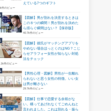
えている7つのギフト
6k件のビュー
【図解】男が別れを決意するときは
この８つの瞬間！男が別れを決めた
ら揺らぐ瞬間はない？【保存版】
40.7k件のビュー
【図解】彼氏がマッチングアプリを
やめない場合ほっとくのはNG？こじ
らせアラフォー女性が知らない対処
法をチェック
2.1k件のビュー
【男性心理・図解】男性が一生離れ
られないと思う女性の特徴。いい女
は男が離さない
29.7k件のビュー
【図解】仕事で恋愛する余裕がな
い。構ってあげれなくてごめんねと
言われました。これは別れる・振ら