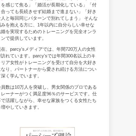
トを感じて焦る」「婚活が長期化している」「付
き合っても長続きせず結婚まで進まない」「好き
な人と毎回同じパターンで別れてしまう」 そんな
悩みを抱える方に、1年以内に自分らしい幸せな
結婚を実現するためのトレーニングを完全オンラ
インで提供しています。
現在、parcy'sメディアでは、年間720万人の女性
が訪れています。parcy'sでは年間300名以上のキ
ャリア女性がトレーニングを受けて自分を大好き
になり、パートナーから愛され続ける方法につい
て深く学んでいます。
会員数は10万人を突破し、男女関係のプロである
トレーナーがつく満足度96％のサービスです。仕
事で活躍しながら、幸せな家族をつくる女性たち
を増やしていきます。