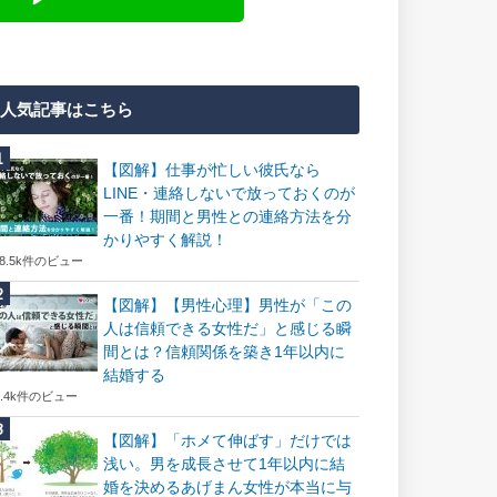
人気記事はこちら
【図解】仕事が忙しい彼氏なら
LINE・連絡しないで放っておくのが
一番！期間と男性との連絡方法を分
かりやすく解説！
18.5k件のビュー
【図解】【男性心理】男性が「この
人は信頼できる女性だ」と感じる瞬
間とは？信頼関係を築き1年以内に
結婚する
7.4k件のビュー
【図解】「ホメて伸ばす」だけでは
浅い。男を成長させて1年以内に結
婚を決めるあげまん女性が本当に与