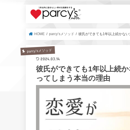
parcy's no
HOME
parcy’sメソッド
彼氏ができても1年以上続かな
parcy’sメソッド
2024.03.14
彼氏ができても1年以上続
ってしまう本当の理由