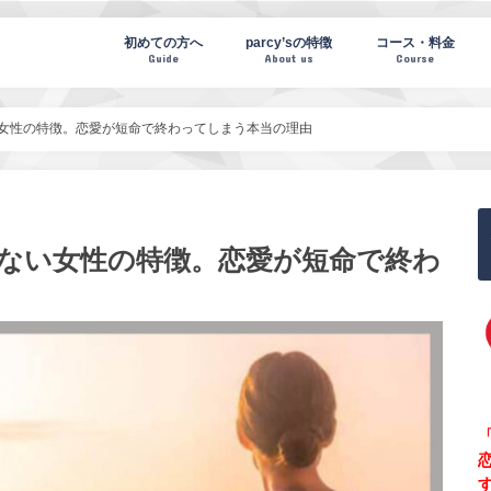
te(パーシーズノート)
初めての方へ
parcy’sの特徴
コース・料金
Guide
About us
Course
い女性の特徴。恋愛が短命で終わってしまう本当の理由
かない女性の特徴。恋愛が短命で終わ
「