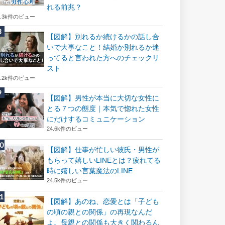
れる前兆？
8.3k件のビュー
【図解】別れるか続けるかの話し合
いで大事なこと！結婚か別れるか迷
ってると言われた方へのチェックリ
スト
8.2k件のビュー
【図解】男性が本当に大切な女性に
とる７つの態度｜本気で惚れた女性
にだけするコミュニケーション
24.6k件のビュー
【図解】仕事が忙しい彼氏・男性が
もらって嬉しいLINEとは？疲れてる
時に嬉しい言葉魔法のLINE
24.5k件のビュー
【図解】あのね、恋愛とは「子ども
の頃の親との関係」の再現なんだ
よ。母親との関係も大きく関わるん