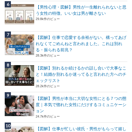
【男性心理・図解】男性が一生離れられないと思
う女性の特徴。いい女は男が離さない
29.8k件のビュー
【図解】仕事で恋愛する余裕がない。構ってあげ
れなくてごめんねと言われました。これは別れ
る・振られる前兆？
28.3k件のビュー
【図解】別れるか続けるかの話し合いで大事なこ
と！結婚か別れるか迷ってると言われた方へのチ
ェックリスト
28.2k件のビュー
【図解】男性が本当に大切な女性にとる７つの態
度｜本気で惚れた女性にだけするコミュニケーシ
ョン
24.7k件のビュー
【図解】仕事が忙しい彼氏・男性がもらって嬉し