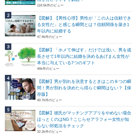
118.5k件のビュー
【図解】【男性心理】男性が「この人は信頼でき
る女性だ」と感じる瞬間とは？信頼関係を築き1
年以内に結婚する
47.4k件のビュー
【図解】「ホメて伸ばす」だけでは浅い。男を成
長させて1年以内に結婚を決めるあげまん女性が
本当に与えている7つのギフト
46k件のビュー
【図解】男が別れを決意するときはこの８つの瞬
間！男が別れを決めたら揺らぐ瞬間はない？【保
存版】
40.7k件のビュー
【図解】彼氏がマッチングアプリをやめない場合
ほっとくのはNG？こじらせアラフォー女性が知
らない対処法をチェック
32.2k件のビュー