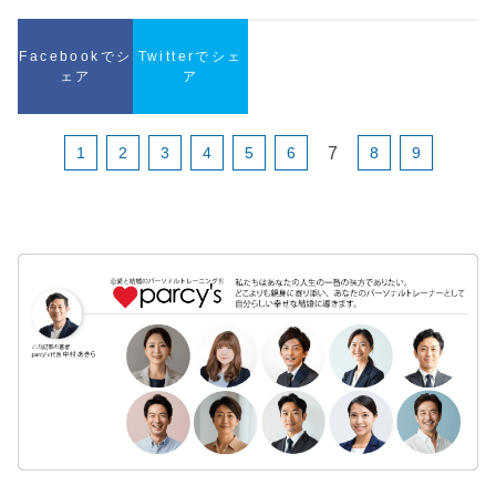
Facebookでシ
Twitterでシェ
ェア
ア
7
1
2
3
4
5
6
8
9