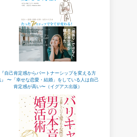
『自己肯定感からパートナーシップを変える方
法』 〜「幸せな恋愛・結婚」をしている人は自己
肯定感が高い〜（イグアス出版）