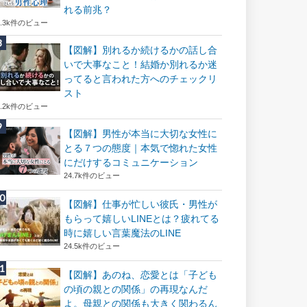
れる前兆？
8.3k件のビュー
【図解】別れるか続けるかの話し合
いで大事なこと！結婚か別れるか迷
ってると言われた方へのチェックリ
スト
8.2k件のビュー
【図解】男性が本当に大切な女性に
とる７つの態度｜本気で惚れた女性
にだけするコミュニケーション
24.7k件のビュー
【図解】仕事が忙しい彼氏・男性が
もらって嬉しいLINEとは？疲れてる
時に嬉しい言葉魔法のLINE
24.5k件のビュー
【図解】あのね、恋愛とは「子ども
の頃の親との関係」の再現なんだ
よ。母親との関係も大きく関わるん