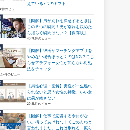
えている7つのギフト
6k件のビュー
【図解】男が別れを決意するときは
この８つの瞬間！男が別れを決めた
ら揺らぐ瞬間はない？【保存版】
40.7k件のビュー
【図解】彼氏がマッチングアプリを
やめない場合ほっとくのはNG？こじ
らせアラフォー女性が知らない対処
法をチェック
2.1k件のビュー
【男性心理・図解】男性が一生離れ
られないと思う女性の特徴。いい女
は男が離さない
29.8k件のビュー
【図解】仕事で恋愛する余裕がな
い。構ってあげれなくてごめんねと
言われました。これは別れる・振ら