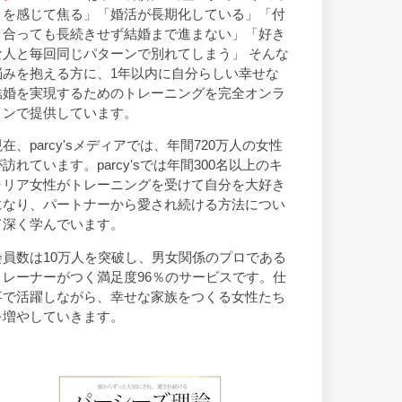
トを感じて焦る」「婚活が長期化している」「付
き合っても長続きせず結婚まで進まない」「好き
な人と毎回同じパターンで別れてしまう」 そんな
悩みを抱える方に、1年以内に自分らしい幸せな
結婚を実現するためのトレーニングを完全オンラ
インで提供しています。
現在、parcy'sメディアでは、年間720万人の女性
が訪れています。parcy'sでは年間300名以上のキ
ャリア女性がトレーニングを受けて自分を大好き
になり、パートナーから愛され続ける方法につい
て深く学んでいます。
会員数は10万人を突破し、男女関係のプロである
トレーナーがつく満足度96％のサービスです。仕
事で活躍しながら、幸せな家族をつくる女性たち
を増やしていきます。