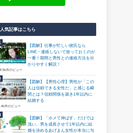
人気記事はこちら
【図解】仕事が忙しい彼氏なら
LINE・連絡しないで放っておくのが
一番！期間と男性との連絡方法を分
かりやすく解説！
18.5k件のビュー
【図解】【男性心理】男性が「この
人は信頼できる女性だ」と感じる瞬
間とは？信頼関係を築き1年以内に
結婚する
7.4k件のビュー
【図解】「ホメて伸ばす」だけでは
浅い。男を成長させて1年以内に結
婚を決めるあげまん女性が本当に与