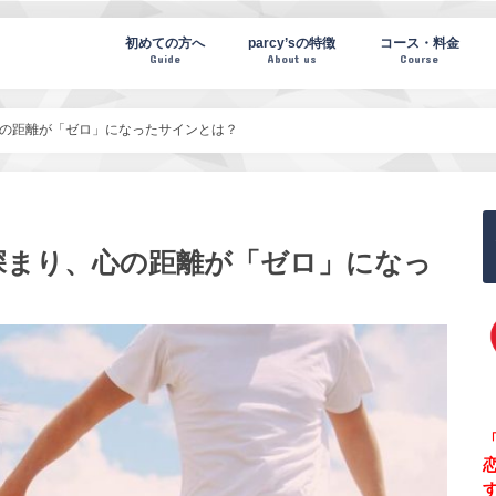
te(パーシーズノート)
初めての方へ
parcy’sの特徴
コース・料金
Guide
About us
Course
の距離が「ゼロ」になったサインとは？
深まり、心の距離が「ゼロ」になっ
「