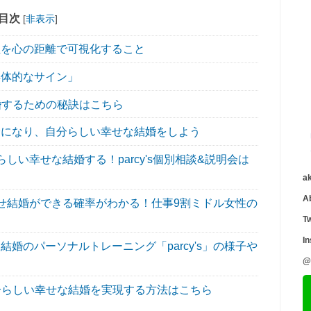
目次
[
非表示
]
を心の距離で可視化すること
体的なサイン」
婚するための秘訣はこちら
になり、自分らしい幸せな結婚をしよう
い幸せな結婚する！parcy's個別相談&説明会は
a
A
せ結婚ができる確率がわかる！仕事9割ミドル女性の
Tw
I
婚のパーソナルトレーニング「parcy's」の様子や
@
分らしい幸せな結婚を実現する方法はこちら