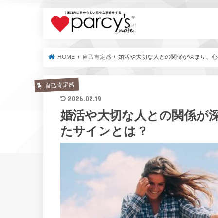
parcy's no
HOME
自己肯定感
婚活や大切な人との関係が深まり、心
自己肯定感
2026.02.19
婚活や大切な人との関係が
たサインとは？