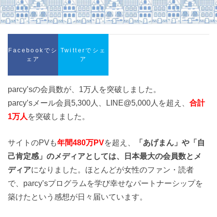
Facebookでシ
Twitterでシェ
ェア
ア
parcy’sの会員数が、1万人を突破しました。
parcy’sメール会員5,300人、LINE@5,000人を超え、
合計
1万人
を突破しました。
サイトのPVも
年間480万PV
を超え、
「あげまん」や「自
己肯定感」のメディアとしては、日本最大の会員数とメ
ディア
になりました。ほとんどが女性のファン・読者
で、parcy’sプログラムを学び幸せなパートナーシップを
築けたという感想が日々届いています。