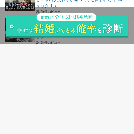
ェックリスト
28.2k件のビュー
【図解】男性が本当に大切な女性にとる７つの態
度｜本気で惚れた女性にだけするコミュニケーシ
ョン
24.6k件のビュー
【図解】仕事が忙しい彼氏・男性がもらって嬉し
いLINEとは？疲れてる時に嬉しい言葉魔法の
LINE
24.5k件のビュー
人気記事ランキングはこちら
サイトマップ
会社概要
お問い合わせ
シリコンバレー用語集
返品＆交換について
お支払い方法＆送料について
購入の流れ