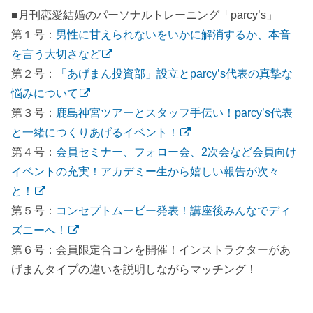
■月刊恋愛結婚のパーソナルトレーニング「parcy’s」
第１号：
男性に甘えられないをいかに解消するか、本音
を言う大切さなど
第２号：
「あげまん投資部」設立とparcy’s代表の真摯な
悩みについて
第３号：
鹿島神宮ツアーとスタッフ手伝い！parcy’s代表
と一緒につくりあげるイベント！
第４号：
会員セミナー、フォロー会、2次会など会員向け
イベントの充実！アカデミー生から嬉しい報告が次々
と！
第５号：
コンセプトムービー発表！講座後みんなでディ
ズニーへ！
第６号：会員限定合コンを開催！インストラクターがあ
げまんタイプの違いを説明しながらマッチング！