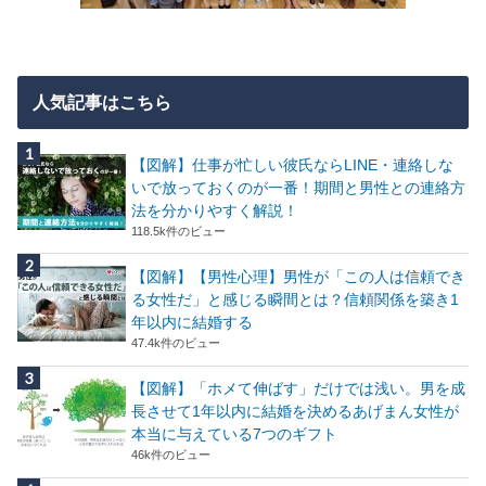
人気記事はこちら
【図解】仕事が忙しい彼氏ならLINE・連絡しな
いで放っておくのが一番！期間と男性との連絡方
法を分かりやすく解説！
118.5k件のビュー
【図解】【男性心理】男性が「この人は信頼でき
る女性だ」と感じる瞬間とは？信頼関係を築き1
年以内に結婚する
47.4k件のビュー
【図解】「ホメて伸ばす」だけでは浅い。男を成
長させて1年以内に結婚を決めるあげまん女性が
本当に与えている7つのギフト
46k件のビュー