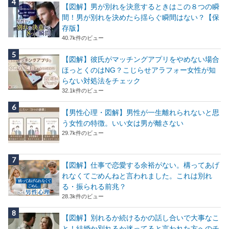
【図解】男が別れを決意するときはこの８つの瞬
間！男が別れを決めたら揺らぐ瞬間はない？【保
存版】
40.7k件のビュー
【図解】彼氏がマッチングアプリをやめない場合
ほっとくのはNG？こじらせアラフォー女性が知
らない対処法をチェック
32.1k件のビュー
【男性心理・図解】男性が一生離れられないと思
う女性の特徴。いい女は男が離さない
29.7k件のビュー
【図解】仕事で恋愛する余裕がない。構ってあげ
れなくてごめんねと言われました。これは別れ
る・振られる前兆？
28.3k件のビュー
【図解】別れるか続けるかの話し合いで大事なこ
と！結婚か別れるか迷ってると言われた方へのチ